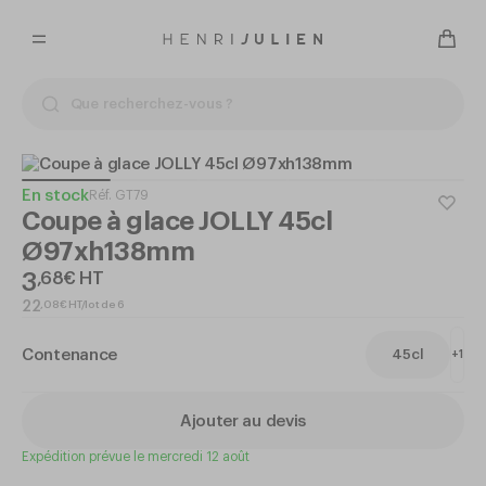
En stock
Réf.
GT79
Coupe à glace JOLLY 45cl
Ø97xh138mm
3
,
68
€
HT
,
08
€
HT/lot de 6
22
Contenance
45cl
+
1
Ajouter au devis
Expédition prévue le mercredi 12 août