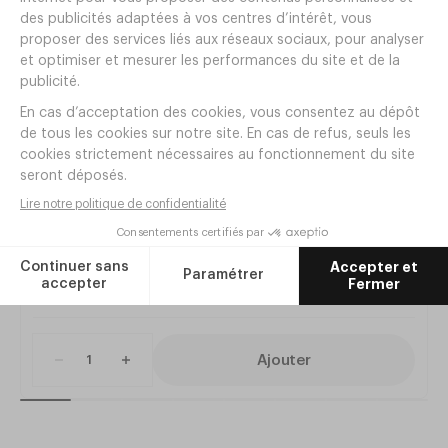
Articles complémentaires
100 Boites Décors Glaces Voiles
Réf.
EP58
4
,
40
€
HT
Ajouter