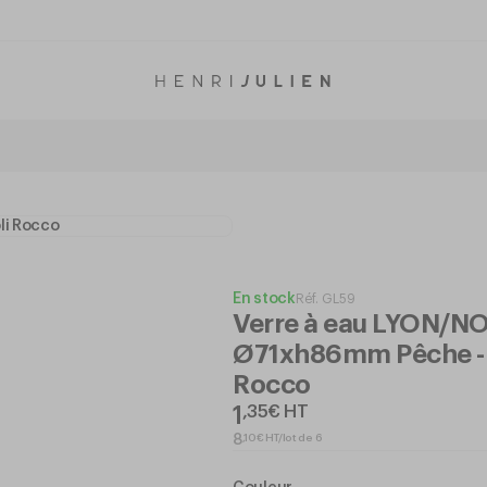
En stock
Réf.
GL59
Verre à eau LYON/N
Ø71xh86mm Pêche - 
Rocco
1
,
35
€
HT
,
10
€
HT/lot de 6
8