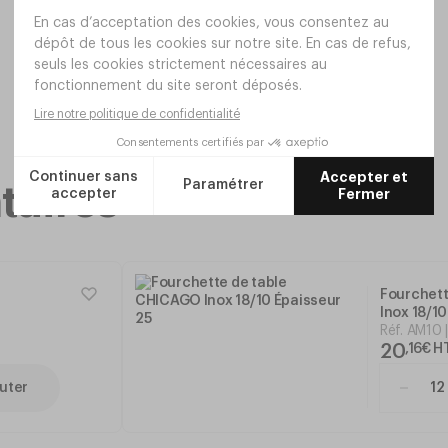
taires
Fourchet
Inox 18/1
Réf.
AM10
20
,
16
€
H
uter