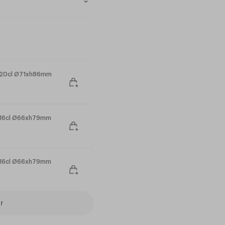
s
ions thermiques
sage horeca
es des professionnels de la
 20cl Ø71xh86mm
 quotidien.
 disponibles en bleu et
ui ne s’altère pas avec le
 16cl Ø66xh79mm
rangement facile et efficacité
tien simple et rapide.
 et stabilité à chaque
 16cl Ø66xh79mm
r