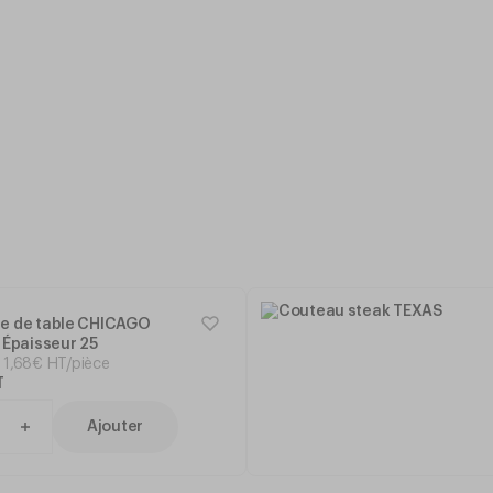
te de table CHICAGO
0 Épaisseur 25
1
,
68
€
HT/pièce
T
Ajouter