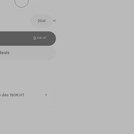
20cl
+
1
,
10
€
HT
8
devis
te dès 190€ HT