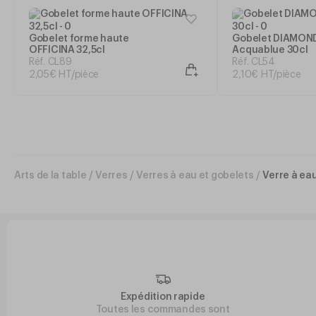
Gobelet forme haute
Gobelet DIAMON
OFFICINA 32,5cl
Acquablue 30cl
Réf. CL89
Réf. CL54
2
,
05
€
HT/pièce
2
,
10
€
HT/pièce
Arts de la table
/
Verres
/
Verres à eau et gobelets
/
Verre à ea
Expédition rapide
Toutes les commandes sont