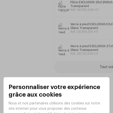
Flûte EXCLUSIVA 25cl Ø68x
Transparent
Réf. GB79
|
3
,
90
€
HT
Verre à pied EXCLUSIVA 53
Glass Transparent
Réf. GB78
|
4
,
10
€
HT
Verre à pied EXCLUSIVA 37
Glass Transparent
Réf. GB77
|
3
,
90
€
HT
Tout voi