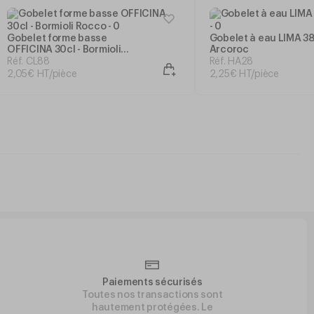
Gobelet forme basse
Gobelet à eau LIMA 38
OFFICINA 30cl - Bormioli
Arcoroc
Rocco
Réf. CL88
Réf. HA28
2
,
05
€
HT/pièce
2
,
25
€
HT/pièce
Paiements sécurisés
Toutes nos transactions sont
hautement protégées. Le