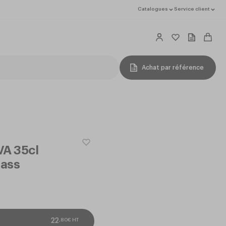
Catalogues
Service client
Achat par référence
VA 35cl
ass
,
80
€
HT
22