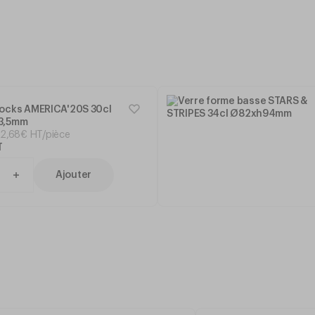
ocks AMERICA'20S 30cl
3,5mm
2
,
68
€
HT/pièce
T
Ajouter