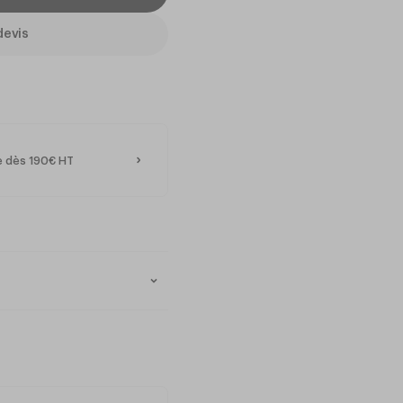
devis
e dès 190€ HT
e et brillance accrue)
 classiques