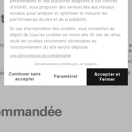
taires
XFORD
Gobelet R
Ø83,5xh8
Réf.
AL23
16
,
08
€
H
uter
ecommandée