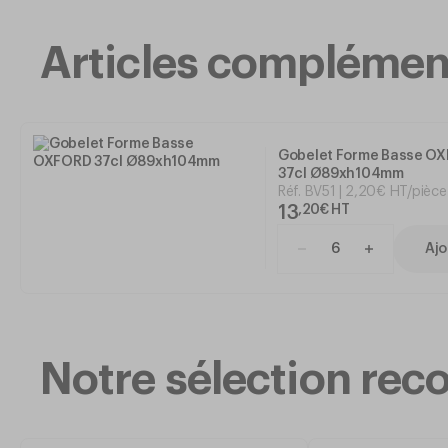
Articles complémen
Gobelet Forme Basse O
37cl Ø89xh104mm
Réf.
BV51
2
,
20
€
HT/pièce
13
,
20
€
HT
Ajo
Notre sélection r