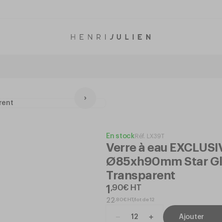
En stock
Réf.
LX39T
Verre à eau EXCLUSI
Ø85xh90mm Star Gl
Transparent
1
,
90
€
HT
,
80
€
HT/lot de 12
22
Ajouter