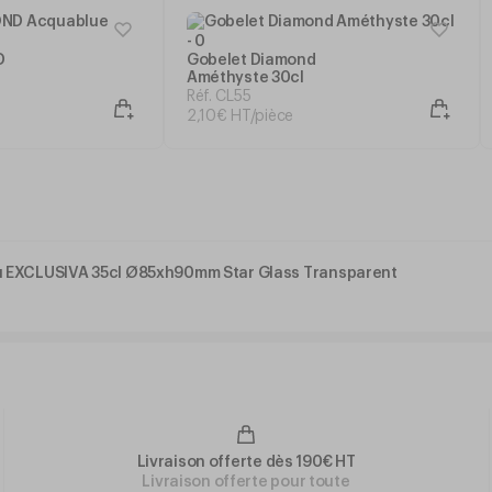
D
Gobelet Diamond
Améthyste 30cl
Réf. CL55
2
,
10
€
HT/pièce
u EXCLUSIVA 35cl Ø85xh90mm Star Glass Transparent
Livraison offerte dès 190€ HT
Livraison offerte pour toute