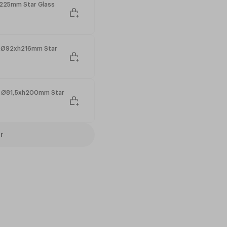
h225mm Star Glass
cl Ø92xh216mm Star
cl Ø81,5xh200mm Star
r