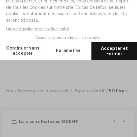
6
,
40
€
HT
Ajouter
Bar
/
Accessoires à cocktails
/
Piques apéritif
/
50 Piques 
Livraison offerte dès 190€ HT