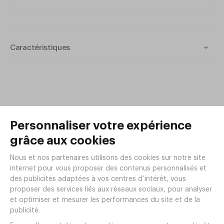
Caractéristiques
Dimensions : 105x28x02mm
Poids pièce : 0,64g
Couleur : Naturelle
Matière : Bambou
Biodégradable
Compostable
Produits de la même
gamme
50 Agitateurs Bambou Monuments
France 180 mm
Réf.
GH51