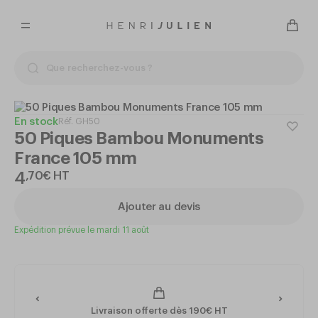
En stock
Réf.
GH50
50 Piques Bambou Monuments
France 105 mm
4
,
70
€
HT
Ajouter au devis
Expédition prévue le mardi 11 août
Livraison offerte dès 190€ HT