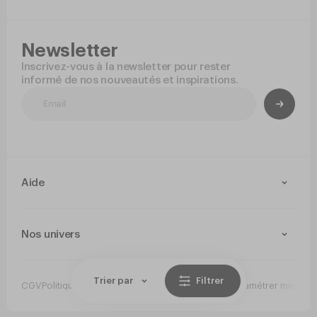
Newsletter
Inscrivez-vous à la newsletter pour rester
informé de nos nouveautés et inspirations.
Aide
Contact
Livraison et retours
Nos univers
Paiement Sécurisé
Service après-vente
Arts de la table
Cuisine
Trier par
Filtrer
CGV
Politique de confidentialité
Mentions légales
Paramétrer mes co
Jetable
Hygiene