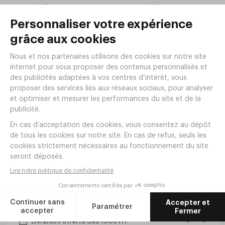
1
2
,
60
€
HT/pièce
,
45
€
HT/pièce
19
29
,
20
€
HT/lot de 12
,
40
€
HT/lot de 12
En stock
En stock
Cuillère à café ALFA Inox 18/10
Cuillère de table ALFA Inox
Épaisseur 20 - Eternum
18/10 Épaisseur 20 - Eternum
Réf.
FY62
Réf.
FY61
1
,
05
€
HT/pièce
1
,
60
€
HT/pièce
12
,
60
€
HT/lot de 12
19
,
20
€
HT/lot de 12
En stock
En stock
Livraison offerte dès 190€ HT