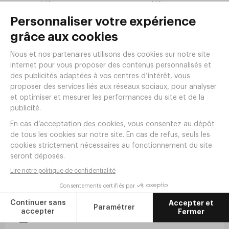
2
2
,
35
€
HT/pièce
,
40
€
HT/pièce
28
28
,
20
€
HT/lot de 12
,
80
€
HT/lot de 12
En stock
En stock
Verre à vin AMÉLIA trempé 16cl
Ø68xh101mm - Arcoroc
Réf.
VE43
2
,
30
€
HT/pièce
27
,
60
€
HT/lot de 12
En réapprovisionnement
Livraison offerte dès 190€ HT