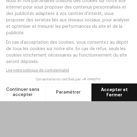
Aide
Contact
Livraison et retours
Nos univers
Paiement Sécurisé
Service après-vente
Arts de la table
Cuisine
CGV
Politique de confidentialité
Mentions légales
Paramétrer mes co
Jetable
Hygiene
Mobilier
Bar