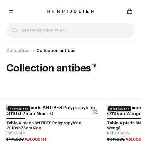
Collections
Collection antibes
Collection antibes
16
DESTOCKAGE
DESTOCKAGE
Table 4 pieds ANTIBES Polypropylène
Table 4 pieds A
Ø110xh75cm Noir
Wengé
Réf.
GS42
Réf.
GS42W
158
58
158
58
,
00
€
,
00
€
HT
,
00
€
,
00