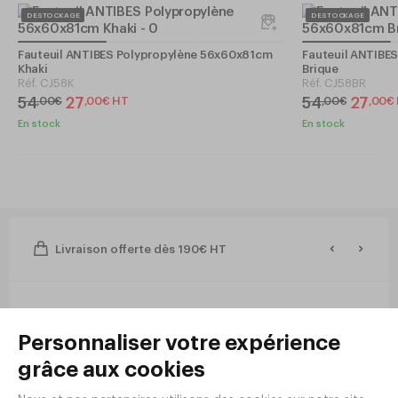
DESTOCKAGE
DESTOCKAGE
Fauteuil ANTIBES Polypropylène 56x60x81cm
Fauteuil ANTIBE
Khaki
Brique
Réf.
CJ58K
Réf.
CJ58BR
54
27
54
27
,
00
€
,
00
€
HT
,
00
€
,
00
€
En stock
En stock
Livraison offerte dès 190€ HT
Newsletter
Inscrivez-vous à la newsletter pour rester
informé de nos nouveautés et inspirations.