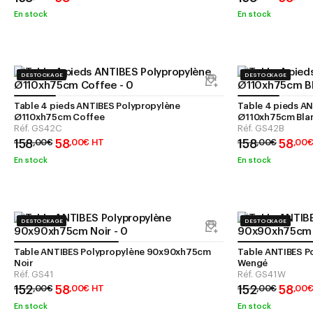
En stock
En stock
DESTOCKAGE
DESTOCKAGE
Table 4 pieds ANTIBES Polypropylène
Table 4 pieds A
Ø110xh75cm Coffee
Ø110xh75cm Bla
Réf.
GS42C
Réf.
GS42B
158
58
158
58
,
00
€
,
00
€
HT
,
00
€
,
00
En stock
En stock
DESTOCKAGE
DESTOCKAGE
Table ANTIBES Polypropylène 90x90xh75cm
Table ANTIBES 
Noir
Wengé
Réf.
GS41
Réf.
GS41W
152
58
152
58
,
00
€
,
00
€
HT
,
00
€
,
00
En stock
En stock