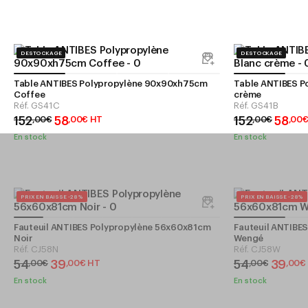
DESTOCKAGE
DESTOCKAGE
Table ANTIBES Polypropylène 90x90xh75cm
Table ANTIBES P
Coffee
crème
Réf.
GS41C
Réf.
GS41B
152
58
152
58
,
00
€
,
00
€
HT
,
00
€
,
00
En stock
En stock
PRIX EN BAISSE -28%
PRIX EN BAISSE -28%
Fauteuil ANTIBES Polypropylène 56x60x81cm
Fauteuil ANTIBE
Noir
Wengé
Réf.
CJ58N
Réf.
CJ58W
54
39
54
39
,
00
€
,
00
€
HT
,
00
€
,
00
€
En stock
En stock