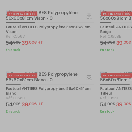
PRIX EN BAISSE -28%
PRIX EN BAISSE -28%
Fauteuil ANTIBES Polypropylène 56x60x81cm
Fauteuil ANTIBE
Vison
Beige
Réf.
CJ58V
Réf.
CJ58BE
54
39
54
39
,
00
€
,
00
€
HT
,
00
€
,
00
€
En stock
En stock
PRIX EN BAISSE -28%
PRIX EN BAISSE -28%
Fauteuil ANTIBES Polypropylène 56x60x81cm
Fauteuil ANTIBE
Blanc
Tilleul
Réf.
CJ58B
Réf.
CJ58T
54
39
54
39
,
00
€
,
00
€
HT
,
00
€
,
00
€
En stock
En stock