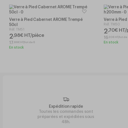
Verre à Pied Cabernet AROME Trempé
Verre à Pie
Réf.
TM50
50cl
Réf.
TM51
2
,
70
€
HT/
2
,
98
€
HT/pièce
,
20
€
HT/lot de
16
En stock
,
88
€
HT/lot de 6
17
En stock
Expédition rapide
Toutes les commandes sont
préparées et expédiées sous
48h.