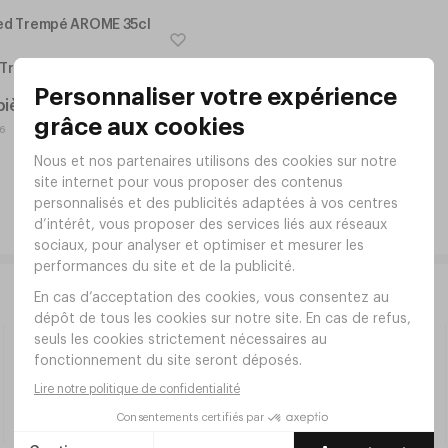
d Trempé AROME 35cl h200mm
pièce
 6
Livraison offerte dès 190€ HT
Livraison offerte pour toute
commande supérieure à
190€