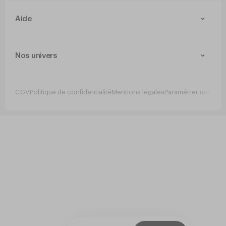
Aide
Contact
Livraison et retours
Nos univers
Paiement Sécurisé
Service après-vente
Arts de la table
Cuisine
CGV
Politique de confidentialité
Mentions légales
Paramétrer mes co
Jetable
Hygiene
Mobilier
Bar