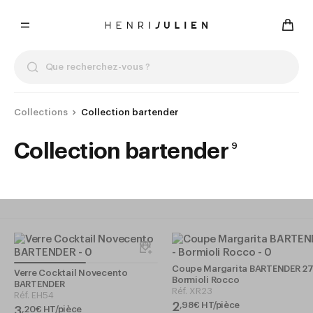
Collections
Collection bartender
Collection bartender
9
Coupe Margarita BARTENDER 27c
Verre Cocktail Novecento
Bormioli Rocco
BARTENDER
Réf.
XR23
Réf.
EH54
2
,
98
€
HT/pièce
3
,
20
€
HT/pièce