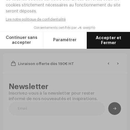
- Bormioli Rocco
Réf.
TM79
2
,
40
€
HT/pièce
14
,
40
€
HT/lot de 6
En stock
Livraison offerte dès 190€ HT
Newsletter
Inscrivez-vous à la newsletter pour rester
informé de nos nouveautés et inspirations.