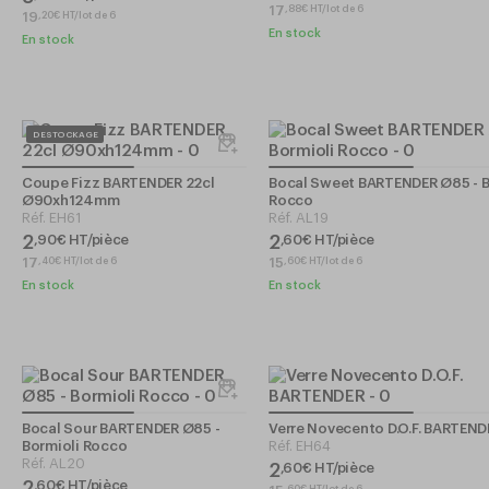
17
,
88
€
HT/lot de 6
19
,
20
€
HT/lot de 6
En stock
En stock
DESTOCKAGE
Coupe Fizz BARTENDER 22cl
Bocal Sweet BARTENDER Ø85 - B
Ø90xh124mm
Rocco
Réf.
EH61
Réf.
AL19
2
2
,
90
€
HT/pièce
,
60
€
HT/pièce
17
15
,
40
€
HT/lot de 6
,
60
€
HT/lot de 6
En stock
En stock
Bocal Sour BARTENDER Ø85 -
Verre Novecento D.O.F. BARTEND
Bormioli Rocco
Réf.
EH64
Réf.
AL20
2
,
60
€
HT/pièce
2
,
60
€
HT/pièce