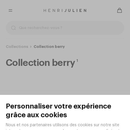
Collections
Collection berry
Collection berry
1
Bonbonnière BERRY
Ø90xh225mm Verre transparent
Réf.
BX45