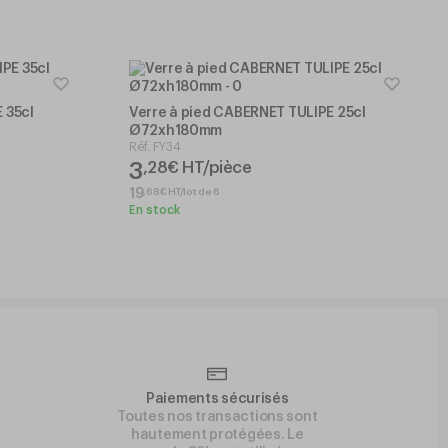
 35cl
Verre à pied CABERNET TULIPE 25cl
Ø72xh180mm
Réf.
FY34
3
,
28
€
HT/pièce
,
68
€
HT/lot de 6
19
En stock
Paiements sécurisés
Toutes nos transactions sont
hautement protégées. Le