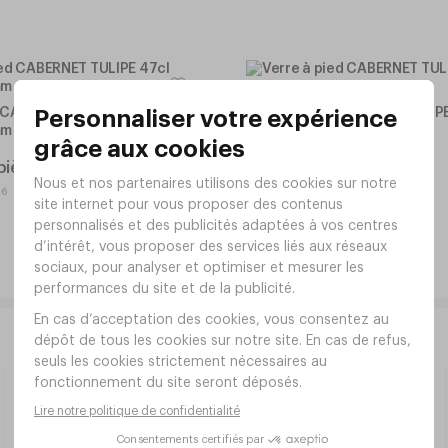
d CABERNET TULIPE 47cl
Verre à pied CABERNET TULIPE
mm
Ø81xh202mm
Réf.
FY35
3
pièce
,
40
€
HT/pièce
 6
,
40
€
HT/lot de 6
20
En stock
Livraison offerte dès 190€ HT
Livraison offerte pour toute