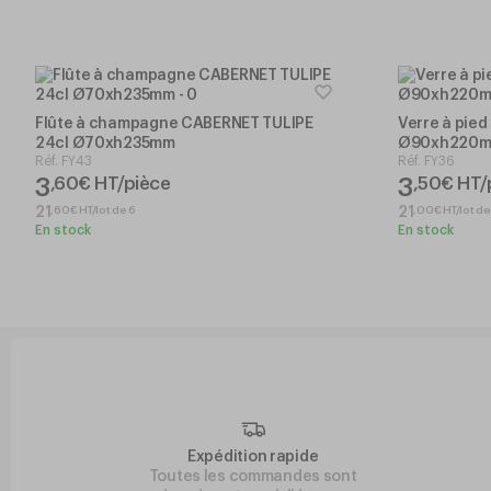
Flûte à champagne CABERNET TULIPE
Verre à pie
24cl Ø70xh235mm
Ø90xh220
Réf.
FY43
Réf.
FY36
3
3
,
60
€
HT/pièce
,
50
€
HT/
,
60
€
HT/lot de 6
,
00
€
HT/lot de
21
21
En stock
En stock
Expédition rapide
Toutes les commandes sont