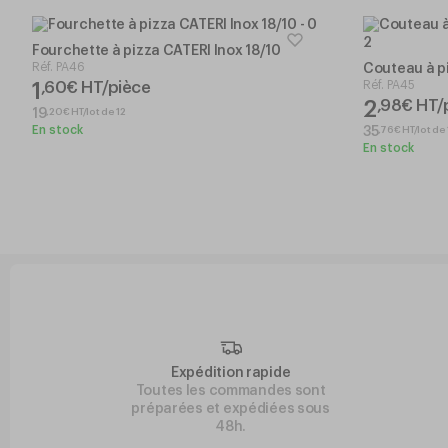
Fourchette à pizza CATERI Inox 18/10
Réf.
PA46
Couteau à pi
1
Réf.
PA45
,
60
€
HT/pièce
2
,
98
€
HT/
,
20
€
HT/lot de 12
19
En stock
,
76
€
HT/lot de 
35
En stock
Expédition rapide
Toutes les commandes sont
préparées et expédiées sous
48h.