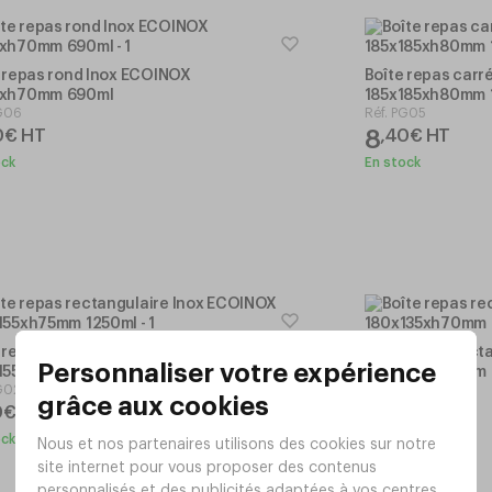
 repas rond Inox ECOINOX
Boîte repas carr
xh70mm 690ml
185x185xh80mm 
G06
Réf.
PG05
8
0
€
HT
,
40
€
HT
ock
En stock
 repas rectangulaire Inox ECOINOX
Boîte repas rect
155xh75mm 1250ml
180x135xh70mm
G02
Réf.
PG01
6
0
€
HT
,
30
€
HT
ock
En stock