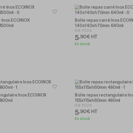
é Inox ECOINOX
Boîte repas carré Inox ECOI
1500ml
140x140xh70mm 640ml
Réf.
PG04
5
,
90
€
HT
En stock
angulaire Inox ECOINOX
Boîte repas rectangulaire I
 800ml
155x115xh60mm 480ml
Réf.
PG08
5
,
90
€
HT
En stock