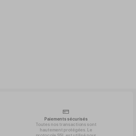
Paiements sécurisés
Toutes nos transactions sont
hautement protégées. Le
protocole SSL est utilisé pour