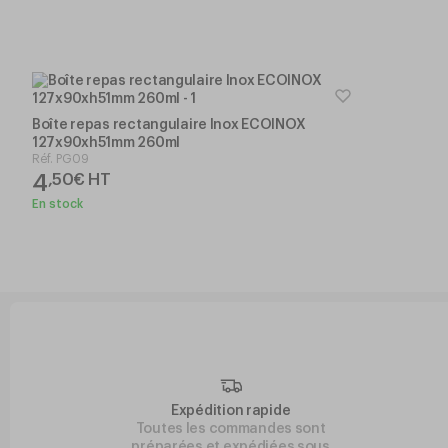
Boîte repas rectangulaire Inox ECOINOX
127x90xh51mm 260ml
Réf.
PG09
4
,
50
€
HT
En stock
Expédition rapide
Toutes les commandes sont
préparées et expédiées sous