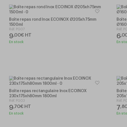
Boîte repas rond Inox ECOINOX Ø205xh75mm
Boîte
1500ml
Ø160
Réf.
PG07
Réf.
P
9
6
,
00
€
HT
,
0
En stock
En st
Boîte repas rectangulaire Inox ECOINOX
Boîte
230x175xh80mm 1800ml
205x
Réf.
PG03
Réf.
P
9
7
,
70
€
HT
,
8
En stock
En st