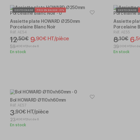
DESTOCKAGE
PRIX EN BAISSE -21%
DESTOCKAGE
Assiette plate HOWARD Ø250mm
Assiette p
Porcelaine Blanc Noir
Porcelaine B
Réf.
AE54
Réf.
AE55
12
9
8
6
,
50
€
,
90
€
HT/pièce
,
10
€
,
5
,
40
€
HT/lot de 6
,
00
€
HT/lot d
59
39
En stock
En stock
Bol HOWARD Ø110xh60mm
Réf.
AE57
3
,
90
€
HT/pièce
,
40
€
HT/lot de 6
23
En stock