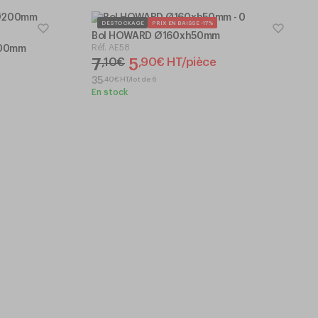
DESTOCKAGE
PRIX EN BAISSE -17%
Bol HOWARD Ø160xh50mm
Réf.
AE58
200mm
7
5
,
10
€
,
90
€
HT/pièce
,
40
€
HT/lot de 6
35
En stock