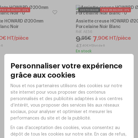
PRIX EN BAISSE -20%
DESTOCKAGE
PRIX EN BAISSE -21%
late HOWARD Ø200mm
Assiette creuse HOWARD Ø
lanc Noir
Porcelaine Noir Blanc
Réf.
AE56
9
7
0
€
HT/pièce
,
95
€
,
90
€
HT/pièce
e 6
,
40
€
HT/lot de 6
47
En stock