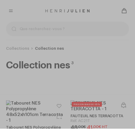
Collections
Collection nes
Collection nes
3
PRIX EN BAISSE -15%
FAUTEUIL NES TERRACOTTA
Réf.
AC21T
48
41
,
00
€
,
00
€
HT
Tabouret NES Polypropylène
48x52xh101cm Terracotta
En réapprovisionnement