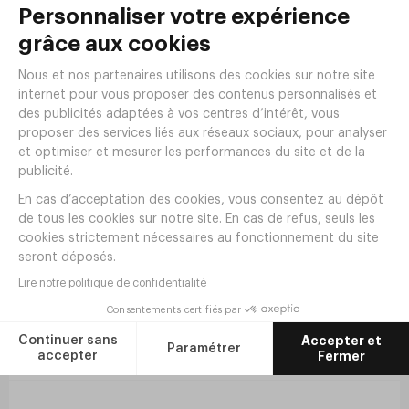
Réf.
LX93T
69
,
00
€
HT
En stock
PRIX EN BAISSE
CHAISE NES TERRACOTTA
Réf.
AC20T
44
33
,
00
€
,
00
€
HT
En stock
Livraison offerte dès 190€ HT