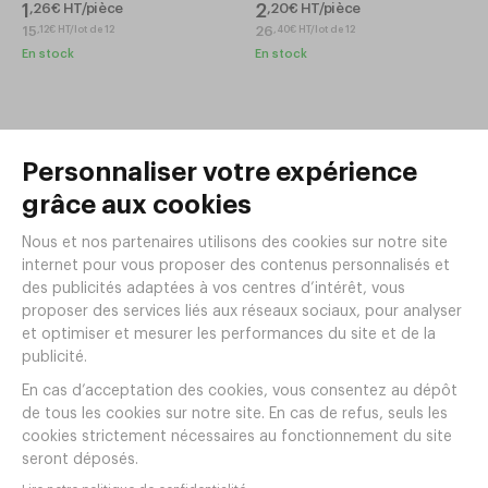
1
2
,
26
€
HT/pièce
,
20
€
HT/pièce
15
26
,
12
€
HT/lot de 12
,
40
€
HT/lot de 12
En stock
En stock
Cuillère à café OLYMPIA Inox
18/0 Épaisseur 25
Cuillère de table OLYMPIA Inox
Réf.
EH84
18/0 Épaisseur 25
Réf.
EH83
0
,
68
€
HT/pièce
1
,
26
€
HT/pièce
8
,
16
€
HT/lot de 12
15
,
12
€
HT/lot de 12
En stock
En stock
Cuillère à moka OLYMPIA Inox
18/0 Épaisseur 25