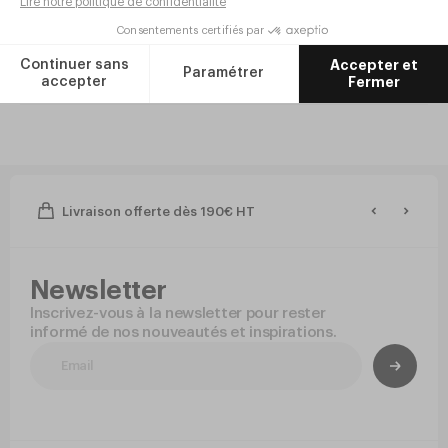
Réf.
EH87
0
,
64
€
HT/pièce
7
,
68
€
HT/lot de 12
En stock
Livraison offerte dès 190€ HT
Newsletter
Inscrivez-vous à la newsletter pour rester
informé de nos nouveautés et inspirations.