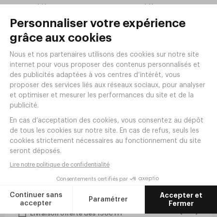
1
1
,
48
€
HT/pièce
,
14
€
HT/pièce
8
6
,
88
€
HT/lot de 6
,
84
€
HT/lot de 6
En stock
En stock
NOUVEAUTÉ
Gobelet PICARDIE FB trempé
Gobelet PICARDIE FB trempé
20cl Ø81xh84mm
16cl Ø75xh78mm
Réf.
GT16
Réf.
TB46
1
0
,
10
€
HT/pièce
,
78
€
HT/pièce
6
4
,
60
€
HT/lot de 6
,
68
€
HT/lot de 6
En stock
En stock
Livraison offerte dès 190€ HT