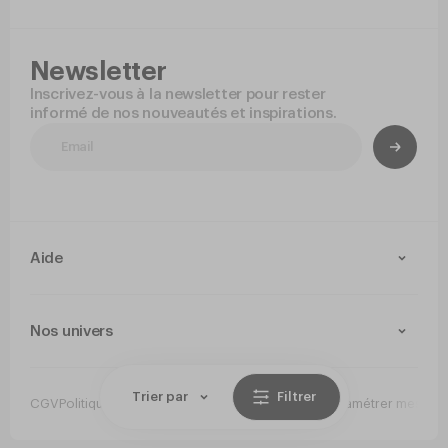
Newsletter
Inscrivez-vous à la newsletter pour rester
informé de nos nouveautés et inspirations.
Aide
Contact
Livraison et retours
Nos univers
Paiement Sécurisé
Service après-vente
Arts de la table
Cuisine
Trier par
Filtrer
CGV
Politique de confidentialité
Mentions légales
Paramétrer mes co
Jetable
Hygiene