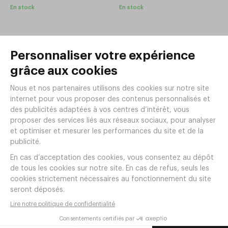
En stock
En stock
Bol RPET Ø146xh56mm 60cl
Assiette creuse RPET
Gris
Ø222xh44mm Gris
Réf.
BP15
Réf.
BP16
3
4
,
20
€
HT
,
05
€
HT
En réapprovisionnement
En stock
Assiette plate RPET Ø222mm
Assiette plate RPET Ø275mm
Gris
Gris
Réf.
BP17
Réf.
BP18
3
5
,
80
€
HT
,
50
€
HT
En stock
En stock