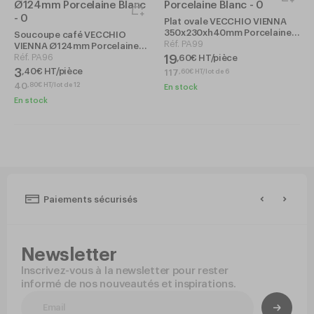
Plat ovale VECCHIO VIENNA
350x230xh40mm Porcelaine
Soucoupe café VECCHIO
Blanc
Réf.
PA99
VIENNA Ø124mm Porcelaine
Blanc
Réf.
PA96
19
,
60
€
HT/pièce
3
,
40
€
HT/pièce
117
,
60
€
HT/lot de 6
40
,
80
€
HT/lot de 12
En stock
En stock
Paiements sécurisés
Newsletter
Inscrivez-vous à la newsletter pour rester
informé de nos nouveautés et inspirations.