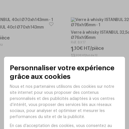
NBUL 40cl Ø70xh143mm
Verre à whisky ISTANBUL 32,5
ièce
Ø76xh95mm
Réf.
BX17
 12
1
,
10
€
HT/pièce
,
20
€
HT/lot de 12
13
En stock