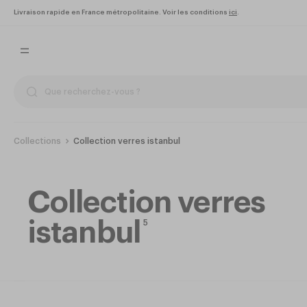
Livraison rapide en France métropolitaine. Voir les conditions
ici
.
Collections
Collection verres istanbul
Collection verres
istanbul
5