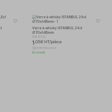
cl
Verre à whisky ISTANBUL 24cl
Ø70xh85mm
Réf.
BX16
1
,
05
€
HT/pièce
,
60
€
HT/lot de 12
12
En stock