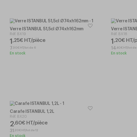
Verre ISTANBUL 51,5cl Ø74xh162mm
Verre ISTA
Réf.
BX19
Réf.
BX18
1
1
,
25
€
HT/pièce
,
20
€
HT/p
,
50
€
HT/lot de 6
,
40
€
HT/lot de
7
14
En stock
En stock
Carafe ISTANBUL 1,2L
Réf.
BX20
2
,
60
€
HT/pièce
,
20
€
HT/lot de 12
31
En stock