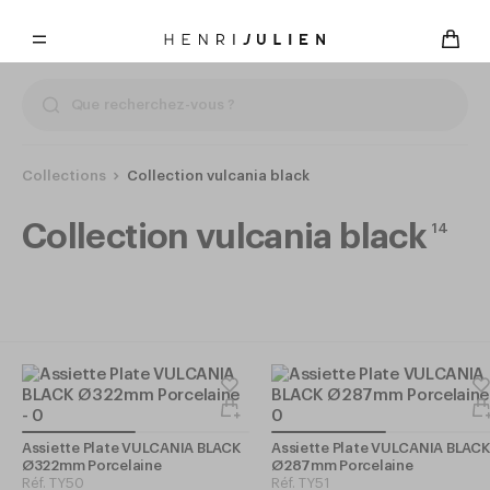
Collections
Collection vulcania black
Collection vulcania black
14
Assiette Plate VULCANIA BLACK
Assiette Plate VULCANIA BLACK
Ø322mm Porcelaine
Ø287mm Porcelaine
Réf.
TY50
Réf.
TY51