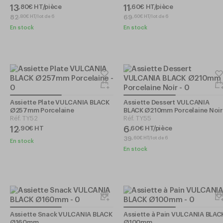
13
11
,
80
€
HT/pièce
,
60
€
HT/pièce
82
69
,
80
€
HT/lot de 6
,
60
€
HT/lot de 6
En stock
En stock
Assiette Plate VULCANIA BLACK
Assiette Dessert VULCANIA
Ø257mm Porcelaine
BLACK Ø210mm Porcelaine Noir
Réf.
TY52
Réf.
TY55
12
6
,
90
€
HT
,
60
€
HT/pièce
39
,
60
€
HT/lot de 6
En stock
En stock
Assiette Snack VULCANIA BLACK
Assiette à Pain VULCANIA BLAC
Ø160mm
Ø100mm