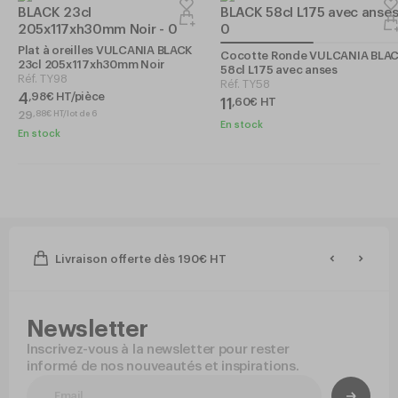
Plat à oreilles VULCANIA BLACK
Cocotte Ronde VULCANIA BLA
23cl 205x117xh30mm Noir
58cl L175 avec anses
Réf.
TY98
Réf.
TY58
4
,
98
€
HT/pièce
11
,
60
€
HT
29
,
88
€
HT/lot de 6
En stock
En stock
Livraison offerte dès 190€ HT
Newsletter
Inscrivez-vous à la newsletter pour rester
informé de nos nouveautés et inspirations.