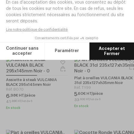
Assiette à steak VULCANIA
Assiette à steak VULCANIA
BLACK 420x280mm Noir
BLACK 325x235mm Noir
Réf.
BG72
Réf.
BG73
19
,
90
€
HT
11
,
60
€
HT/pièce
En stock
23
,
20
€
HT/lot de 2
En stock
Plat à oreilles VULCANIA BLACK
Assiette à steak VULCANIA
31cl 235x127xh35mm Noir
BLACK 295x145mm Noir
Réf.
TY99
Réf.
BG70
5
,
60
€
HT/pièce
6
,
98
€
HT/pièce
33
,
60
€
HT/lot de 6
41
,
88
€
HT/lot de 6
En stock
En stock