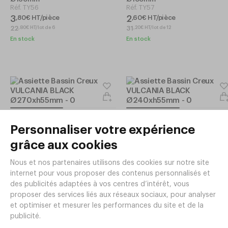
Réf.
TY56
Réf.
TY57
3
2
,
80
€
HT/pièce
,
60
€
HT/pièce
22
31
,
80
€
HT/lot de 6
,
20
€
HT/lot de 12
En stock
En stock
Assiette Bassin Creux VULCANIA
Assiette Bassin Creux VULCANI
BLACK Ø270xh55mm
BLACK Ø240xh55mm
Réf.
TY53
Réf.
TY54
18
12
,
40
€
HT/pièce
,
80
€
HT/pièce
110
76
,
40
€
HT/lot de 6
,
80
€
HT/lot de 6
En stock
En stock