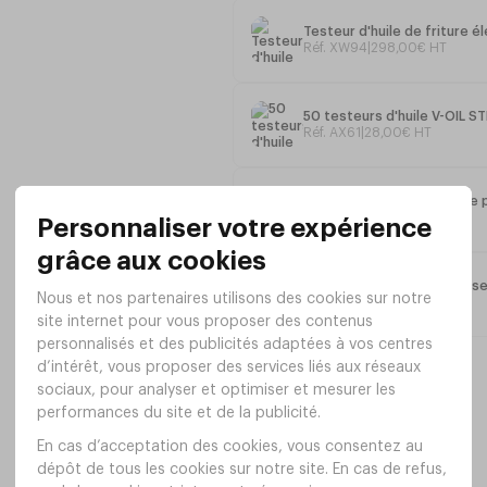
Robinet de vidange intégré
Livrée avec : 1 panier à friture et 
Testeur d'huile de friture él
Réf. XW94
|
298
,
00
€
HT
Dimensions : 288 × 619 × 408 mm (H
Alimentation : 230 V
Poids : 12,7 kg
50 testeurs d'huile V-OIL ST
Réf. AX61
|
28
,
00
€
HT
Support de filtre à graisse 
Réf. LM72
|
15
,
00
€
HT
Boîte de 50 Filtres à graiss
Réf. LM73
|
17
,
00
€
HT