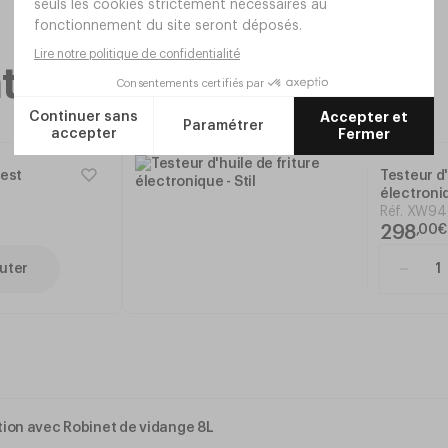
taires
test
Testeur d'
électroniq
Réf.
XW94
298
,
00
€
uter
tion avec Robinet de vidange 8L