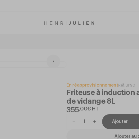
En réapprovisionnement
Réf.
BP90
Friteuse à induction
de vidange 8L
355
,
00
€
HT
Ajouter
Ajouter au 