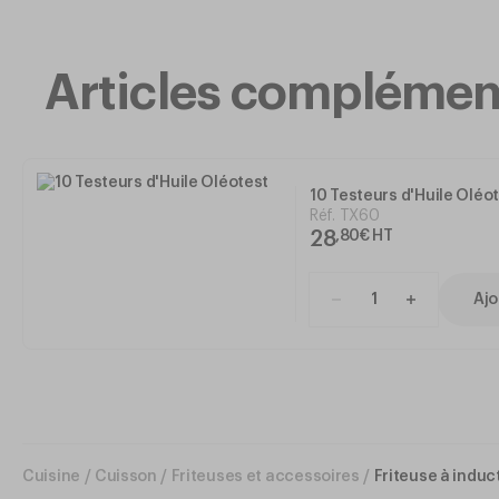
Articles complémen
10 Testeurs d'Huile Oléo
Réf.
TX60
28
,
80
€
HT
Ajo
Cuisine
/
Cuisson
/
Friteuses et accessoires
/
Friteuse à induc