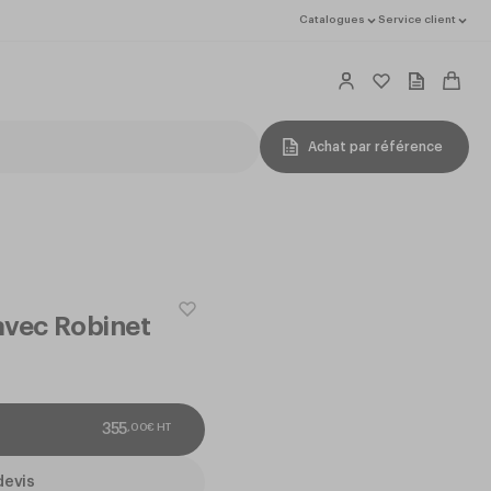
Catalogues
Service client
Achat par référence
 avec Robinet
,
00
€
HT
355
devis