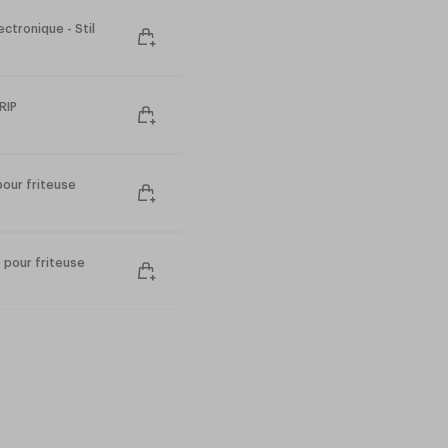
1 couvercle
ectronique - Stil
)
RIP
pour friteuse
e pour friteuse