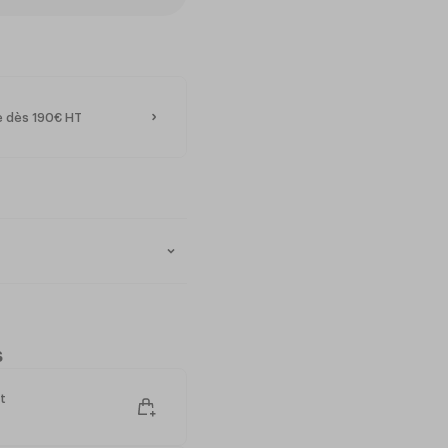
te dès 190€ HT
trôle précis de la
s
 avec précision
ogrammée
t