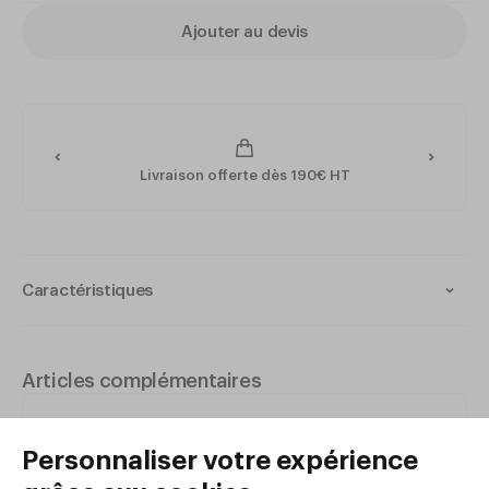
Ajouter au devis
Livraison offerte dès 190€ HT
Caractéristiques
Cloche Plexiglas 2 ouvertures.
Cadre bois avec fond amovible, s’encastre sur plateau
chariot Courchevel
Articles complémentaires
Dimensions : 700 x 500 x h220 mm
Chariot 2 plateaux COURCHEVEL
860x550xh850mm Poirier
Pour chariots courchevel
XR75P
et
HB11P
Réf. XR75P
|
680
,
00
€
HT