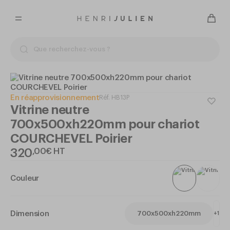
En réapprovisionnement
Réf.
HB13P
Vitrine neutre
700x500xh220mm pour chariot
COURCHEVEL Poirier
320
,
00
€
HT
Couleur
Dimension
700x500xh220mm
+
1