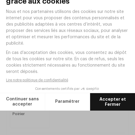
Chariot 3 plateaux COURCHEVEL
860x550xh850mm Poirier
Réf. HB11P
|
780
,
00
€
HT
Articles complémentaires
Chariot 2 plateaux COURCHEVEL
860x550xh850mm Poirier
Réf.
XR75P
682
,
90
€
HT