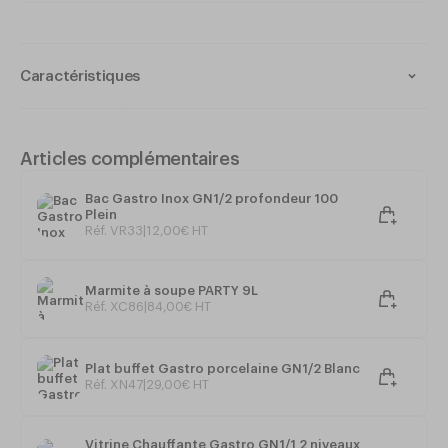
Caractéristiques
Chafing Dish Électrique GN1/1
Articles complémentaires
Bac Gastro Inox GN1/2 profondeur 100
Plein
Entièrement
Acier Inox 18/10
Réf. VR33
|
12
,
00
€
HT
Bac chauffant avec 2 poignées
Marmite à soupe PARTY 9L
Réf. XC86
|
84
,
00
€
HT
Thermostat
maxi 85°C
-
Sans danger
Interrupteur et Voyant lumineux
Plat buffet Gastro porcelaine GN1/2 Blanc
Réf. XN47
|
29
,
00
€
HT
Puissance
: 1000W /
220 Mono
Vitrine Chauffante Gastro GN1/1 2 niveaux