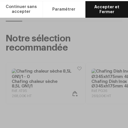
Ajouter
Notre sélection
recommandée
Chafing chaleur sèche
Chafing Dish Ino
8,5L GN1/1
Ø345xh175mm 4L
- APS
Réf. AT95
Réf. PG36
268
,
00
€
HT
269
,
00
€
HT