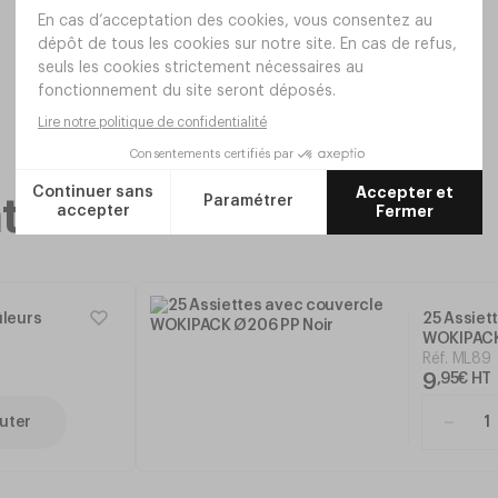
taires
ûleurs
25 Assiet
WOKIPACK
Réf.
ML89
9
,
95
€
HT
uter