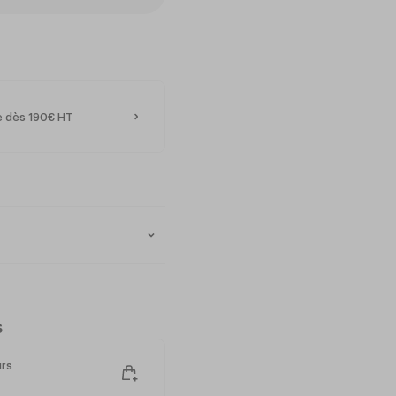
te dès 190€ HT
s
urs