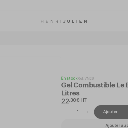
En stock
Réf.
VM28
Gel Combustible Le 
Litres
22
,
30
€
HT
Ajouter
Ajouter au 