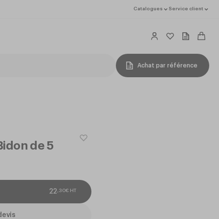
Catalogues
Service client
Achat par référence
Bidon de 5
,
30
€
HT
22
devis