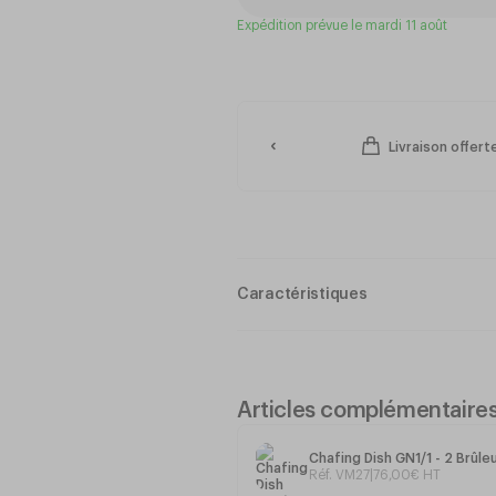
Expédition prévue le mardi 11 août
Livraison offer
Caractéristiques
Gel Combustible
Articles complémentaire
Gel combustible
toute sécurité
Chafing Dish GN1/1 - 2 Brûle
Réf. VM27
|
76
,
00
€
HT
Poids
: 4Kg