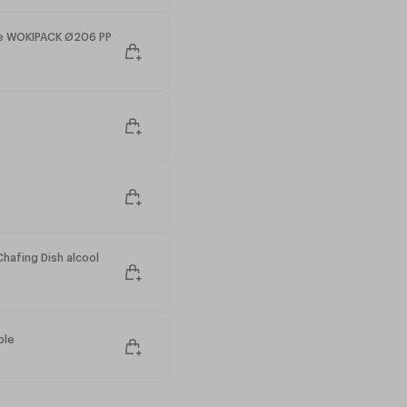
le WOKIPACK Ø206 PP
Chafing Dish alcool
ble