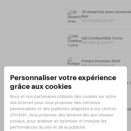
Le bidon de 5 Litres
25 Assiettes avec couverc
Noir
Réf. ML89
|
9
,
95
€
HT
Consulter la
Fiche technique
Gel Combustible 1 Litre
Réf. MK67
|
5
,
25
€
HT
Pompe Doseuse 30ml
Réf. RC82
|
4
,
90
€
HT
Brûleur de Régulation pour 
gel
Réf. VM26
|
6
,
80
€
HT
Cartouche de Gel combusti
Réf. VM31
|
1
,
58
€
HT