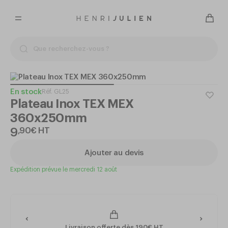
En stock
Réf.
GL25
Plateau Inox TEX MEX
360x250mm
9
,
90
€
HT
Ajouter au devis
Expédition prévue le mercredi 12 août
Livraison offerte dès 190€ HT