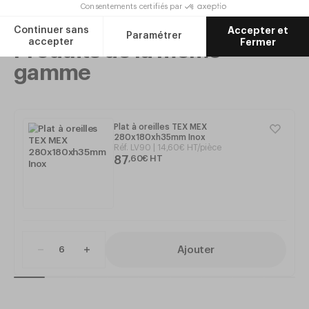
Produits de la même
gamme
Plat à oreilles TEX MEX
280x180xh35mm Inox
Réf.
LV90
14
,
60
€
HT/pièce
87
,
60
€
HT
Ajouter