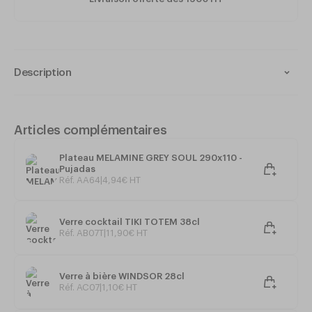
Description
Matériau : inox
Incassable
Ultra résistant : usage intensif
Articles complémentaires
Contact alimentaire
Passe au lave-vaisselle
Plateau MELAMINE GREY SOUL 290x110 -
Pujadas
Dimensions : 360 x 250 mm
Réf. AA64
|
4
,
94
€
HT
Verre cocktail TIKI TOTEM 38cl
Réf. AB07T
|
11
,
90
€
HT
Verre à bière WINDSOR 28cl
Réf. AC07
|
1
,
10
€
HT