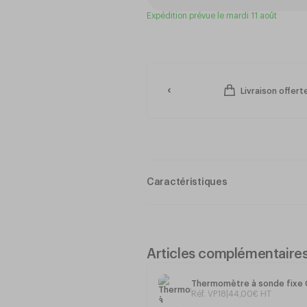
Expédition prévue le mardi 11 août
Livraison offer
Caractéristiques
Thermomètre à sonde Checktemp 
Câble souple
Articles complémentaire
Des valeurs sûres et précises po
de la température ambiante, la
(viande…) et des
Thermomètre à sonde fixe
Réf. VP18
|
44
,
00
€
HT