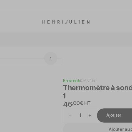
En stock
Réf.
VP19
Thermomètre à son
1
46
,
00
€
HT
Ajouter
Ajouter au 