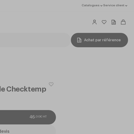
Catalogues
Service client
Achat par référence
de Checktemp
,
00
€
HT
46
devis