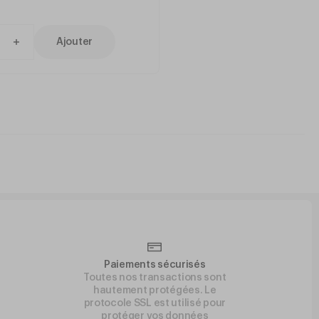
silicone 1m
nviron 3 ans d’utilisation
Ajouter
Paiements sécurisés
Toutes nos transactions sont
hautement protégées. Le
protocole SSL est utilisé pour
protéger vos données