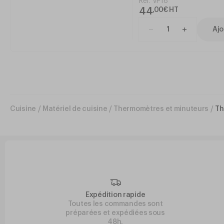
Réf.
VP18
44
,
00
€
HT
Ajo
Cuisine
/
Matériel de cuisine
/
Thermomètres et minuteurs
/
Th
Expédition rapide
Toutes les commandes sont
préparées et expédiées sous
48h.