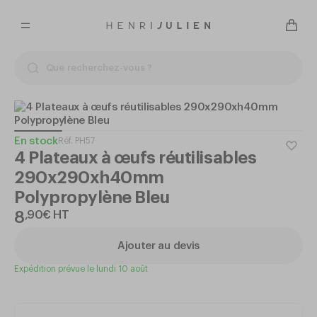
En stock
Réf.
PH57
4 Plateaux à œufs réutilisables
290x290xh40mm
Polypropylène Bleu
8
,
90
€
HT
Ajouter au devis
Expédition prévue le lundi 10 août