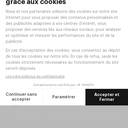
Bac GN1/1 fond anti-adhésif 8L - Pujadas
Réf. ER02
|
64
,
00
€
HT
Produits de la même
gamme
Plaque à Rôtir BASQUE anti-adhésif
345X28 Noir
Réf.
TK24
44
,
00
€
HT