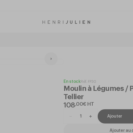
En stock
Réf.
FP30
Moulin à Légumes / P
Tellier
108
,
00
€
HT
Ajouter
Ajouter au 