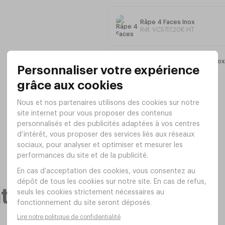
Livré avec
3 Grilles
ø14
: 1,5 - 2,5 e
Râpe 4 Faces Inox
Production:
1,5Kg de purée / minute
Réf. VC57
|
7
,
20
€
HT
Dimensions
: ø31 X 25cm (h)
Mandoline REVOLUTION Inox 
Réf. XP33
|
118
,
00
€
HT
Poids: 1,3Kg
taires