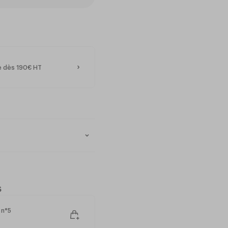
te dès 190€ HT
s
 n°5