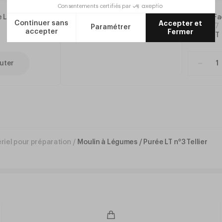
 LT n°5
Râpe 4 Fa
Réf.
VC57
7
,
20
€
HT
uter
riel pour préparation
/
Moulin à Légumes / Purée LT n°3 Tellier