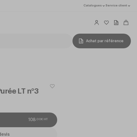
Catalogues
Service client
Achat par référence
urée LT n°3
,
00
€
HT
108
devis