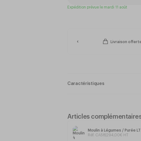
Expédition prévue le mardi 11 août
Livraison offer
Caractéristiques
Moulin à Légumes / Purée LT n°3
Articles complémentaire
Acier Inox 18/10
Moulin à Légumes / Purée LT
Réf. CA58
|
294
,
00
€
HT