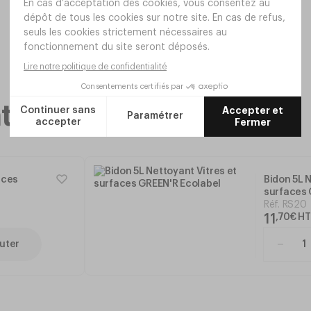
taires
aces
Bidon 5L N
surfaces 
Réf.
RS20
11
,
70
€
HT
uter