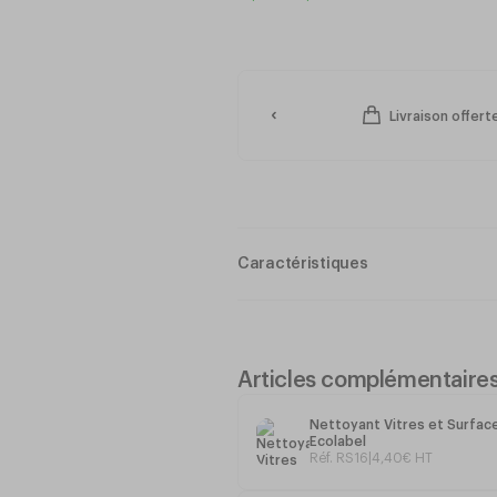
Livraison offer
Caractéristiques
Support alu
Peau amovible
Microfibre
Articles complémentaire
Longueur : 35 cm
Nettoyant Vitres et Surfa
Ecolabel
Réf. RS16
|
4
,
40
€
HT