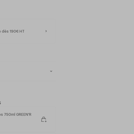
te dès 190€ HT
s
ces 750ml GREEN'R