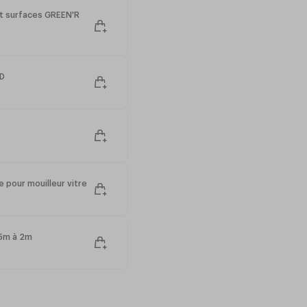
et surfaces GREEN'R
ID
 pour mouilleur vitre
25m à 2m