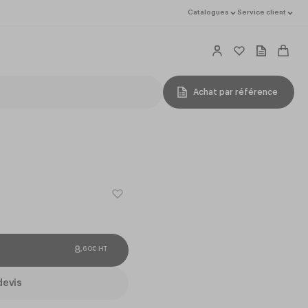
Catalogues
Service client
Achat par référence
,
60
€
HT
8
devis