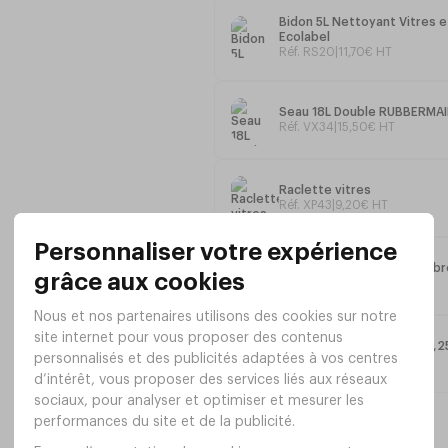
Bidon 5L Nettoyant Vitres 
Ecolabel
Réf. RS20
|
11
,
70
€
HT
Seau 18L Double RUBBERMA
Réf. VX34
|
15
,
50
€
HT
Raclette vitres
Réf. XP43
|
9
,
20
€
HT
Peau de rechange microfibre
Réf. XR53
|
5
,
60
€
HT
Perche télescopique alu 1,
Réf. XT29
|
19
,
00
€
HT