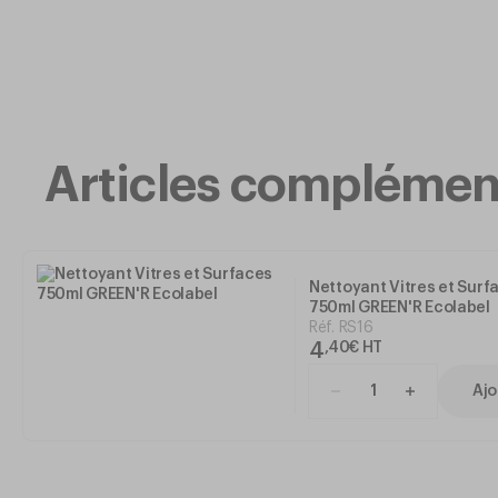
Articles complémen
Nettoyant Vitres et Surf
750ml GREEN'R Ecolabel
Réf.
RS16
4
,
40
€
HT
Ajo