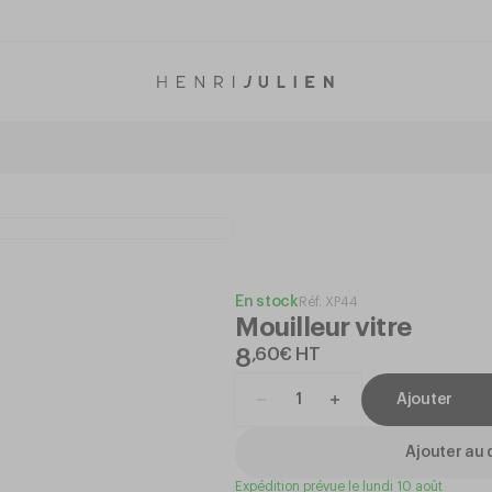
En stock
Réf.
XP44
Mouilleur vitre
8
,
60
€
HT
Ajouter
Ajouter au 
Expédition prévue le lundi 10 août