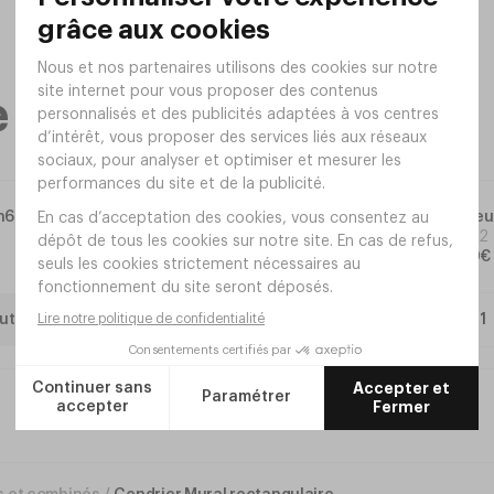
me gamme
xh645mm
Collecteu
Réf.
TH92
124
,
00
€
uter