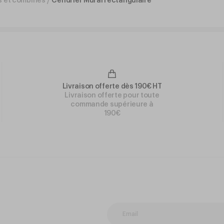
s et combinés
/
Cendrier Mural rectangulaire
Livraison offerte dès 190€ HT
Livraison offerte pour toute
commande supérieure à
190€