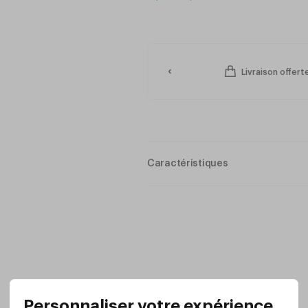
Livraison offer
Caractéristiques
Métal verni noir
Contenance
1,5 Litres
Dim. du conteneur
: 227 X 123 X 70m
Dim.
: 235 X 132 X 187mm (h)
Poids 1,5Kg