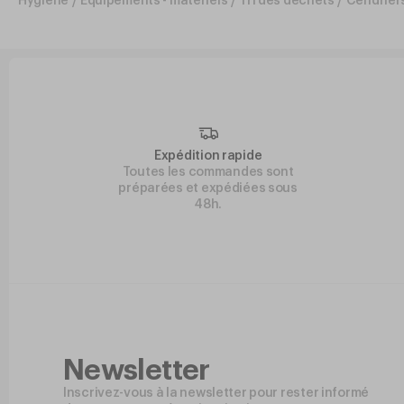
Hygiene
/
Équipements - matériels
/
Tri des déchets
/
Cendrier
Expédition rapide
Toutes les commandes sont
préparées et expédiées sous
48h.
Newsletter
Inscrivez-vous à la newsletter pour rester informé