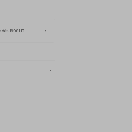
te dès 190€ HT
m (h)