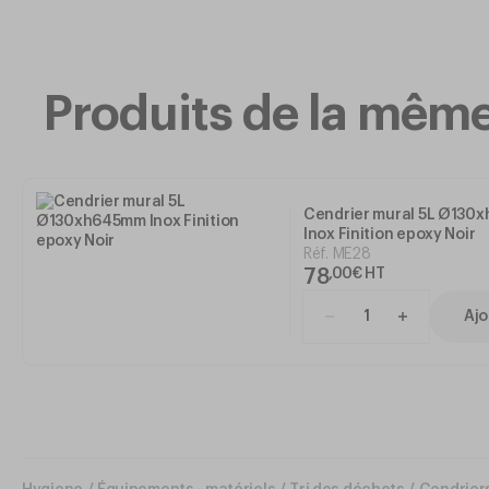
Produits de la mê
Cendrier mural 5L Ø130
Inox Finition epoxy Noir
Réf.
ME28
78
,
00
€
HT
Ajo