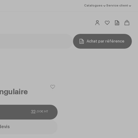
Catalogues
Service client
Achat par référence
ngulaire
,
00
€
HT
32
devis