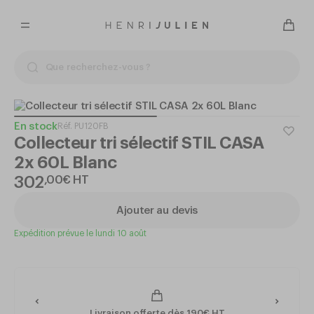
En stock
Réf.
PU120FB
Collecteur tri sélectif STIL CASA
2x 60L Blanc
302
,
00
€
HT
Ajouter au devis
Expédition prévue le lundi 10 août
Livraison offerte dès 190€ HT