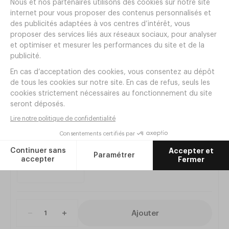
Articles complémentaires
Socle rouleur TRUST Rond
Réf.
VN03
52
,
00
€
HT
Ajouter