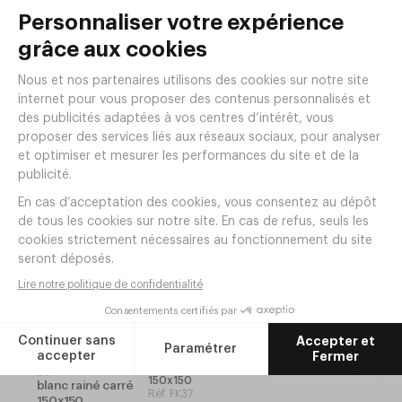
Retrouvez tous les produits de la collection
CARTON
250 Assiettes barquette carton 130x175
BLANC RAINÉ
ci-dessous.
Blanc
Réf. FM42
|
18
,
80
€
HT
270 Bouteilles plastiques jetables 25cl
Ø54xh150mm APET Transparent
Réf. LB64
|
92
,
00
€
HT
Produits de la même
gamme
250 Carton blanc rainé carré
150x150
Réf.
FK37