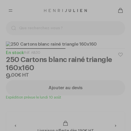
En stock
Réf.
AB30
250 Cartons blanc rainé triangle
160x160
9
,
00
€
HT
Ajouter au devis
Expédition prévue le lundi 10 août
Livraison offerte dès 190€ HT