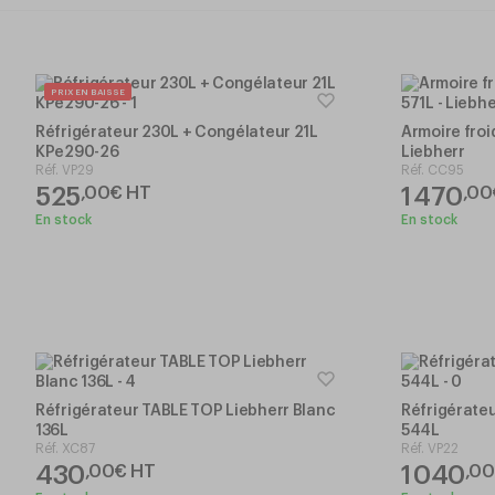
PRIX EN BAISSE
Réfrigérateur 230L + Congélateur 21L
Armoire froi
KPe290-26
Liebherr
Réf.
VP29
Réf.
CC95
525
1 470
,
00
€
HT
,
00
En stock
En stock
Réfrigérateur TABLE TOP Liebherr Blanc
Réfrigérate
136L
544L
Réf.
XC87
Réf.
VP22
430
1 040
,
00
€
HT
,
00