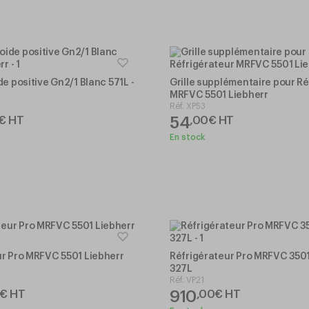
de positive Gn2/1 Blanc 571L -
Grille supplémentaire pour Ré
MRFVC 5501 Liebherr
Réf.
XP53
54
€
HT
,
00
€
HT
En stock
ur Pro MRFVC 5501 Liebherr
Réfrigérateur Pro MRFVC 3501
327L
Réf.
VP21
910
€
HT
,
00
€
HT