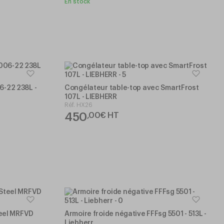
En stock
6-22 238L -
Congélateur table-top avec SmartFrost
107L - LIEBHERR
Réf.
HX26
450
,
00
€
HT
teel MRFVD
Armoire froide négative FFFsg 5501 - 513L -
Liebherr