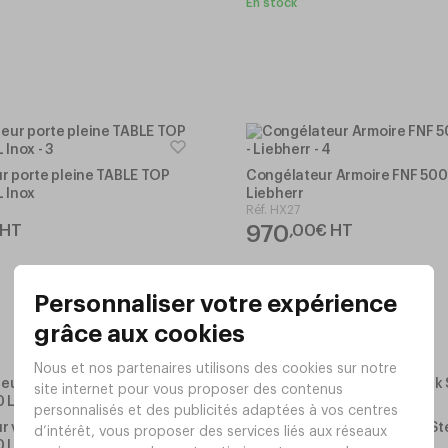
En stock
r porte pleine TABLE TOP
Congélateur Armoire FNF 500
L Inox
Liebherr
Réf.
HX27
970
HT
,
00
€
HT
r vitrine Black Steel MRFVD
Réfrigérateur vitrine Black S
0 L
347L - Liebherr