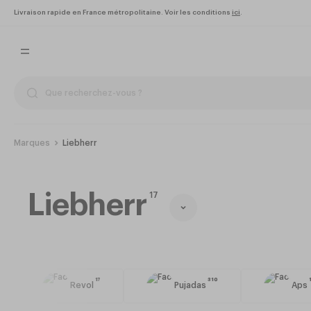
Livraison rapide en France métropolitaine. Voir les conditions
ici
.
Marques
Liebherr
Liebherr
17
17
310
Revol
Pujadas
Aps