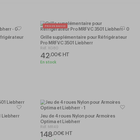
PRIX EN BAISSE
frigérateur
Grille supplémentaire pour Réfrigérateur
Pro MRFVC 3501 Liebherr
Réf.
XG80
42
,
00
€
HT
En stock
 Liebherr
Jeu de 4 roues Nylon pour Armoires
Optima et Liebherr
Réf.
MR49
148
,
00
€
HT