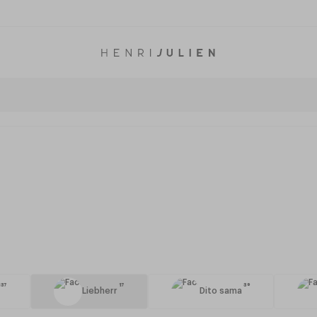
137
17
39
Liebherr
Dito sama