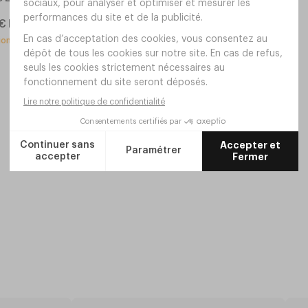
Réf.
EK18
1 480
€
HT
,
00
€
HT
sionnement