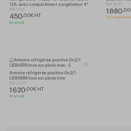
Réf.
EK19
121L avec compartiment congélateur 4*
Réf.
FY96
1 880
,
00
450
,
00
€
HT
En réapprovi
En stock
Armoire réfrigérée positive Gn2/1
LIEBHERR Inox sur pieds inox
Réf.
CC98
1 620
,
00
€
HT
En stock