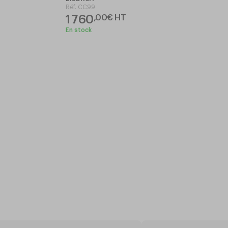
Réf.
CC99
1 760
,
00
€
HT
En stock