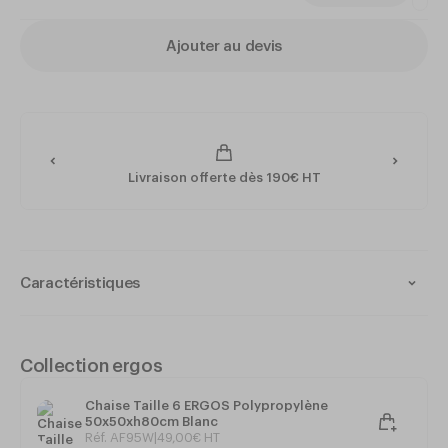
Ajouter au devis
Livraison offerte dès 190€ HT
Caractéristiques
Collection : ERGOS
Matériau : Polypropylène double paroi
Intérieur et extérieur
Collection ergos
Matériau 100% recyclable et réutilisable
Monobloc - Très résistant
Chaise Taille 6 ERGOS Polypropylène
Très stable et de grande sécurité
50x50xh80cm Blanc
Système antibasculement
Réf. AF95W
|
49
,
00
€
HT