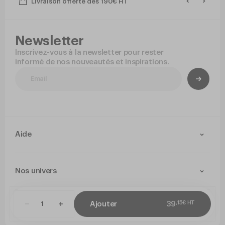
Livraison offerte dès 190€ HT
Newsletter
Inscrivez-vous à la newsletter pour rester
informé de nos nouveautés et inspirations.
Aide
Contact
Livraison et retours
Nos univers
Paiement Sécurisé
Service après-vente
Arts de la table
Cuisine
,
15
€
HT
Ajouter
39
CGV
Politique de confidentialité
Mentions légales
Paramétrer mes co
Jetable
Hygiene