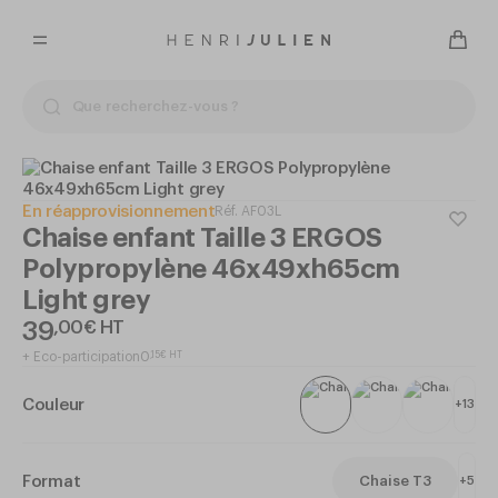
En réapprovisionnement
Réf.
AF03L
Chaise enfant Taille 3 ERGOS
Polypropylène 46x49xh65cm
Light grey
39
,
00
€
HT
+
Eco-participation
0
,
15
€
HT
Couleur
+
13
Format
Chaise T3
+
5