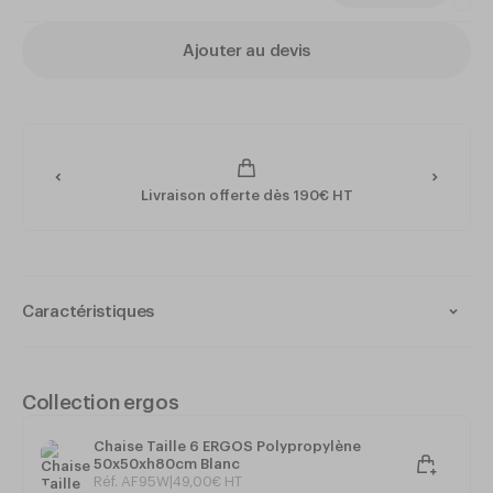
Ajouter au devis
Livraison offerte dès 190€ HT
Caractéristiques
Collection : ERGOS
Matériau : Polypropylène double paroi
Intérieur et extérieur
Collection ergos
Matériau 100% recyclable et réutilisable
Monobloc - Très résistant
Chaise Taille 6 ERGOS Polypropylène
Très stable et de grande sécurité
50x50xh80cm Blanc
Système antibasculement
Réf. AF95W
|
49
,
00
€
HT