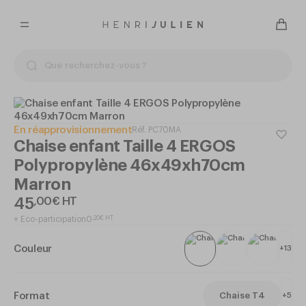
En réapprovisionnement
Réf.
PC70MA
Chaise enfant Taille 4 ERGOS
Polypropylène 46x49xh70cm
Marron
45
,
00
€
HT
+
Eco-participation
0
,
20
€
HT
Couleur
+
13
Format
Chaise T4
+
5