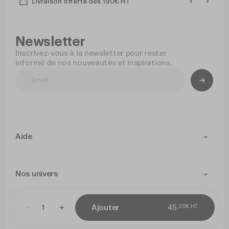
Livraison offerte dès 190€ HT
Newsletter
Inscrivez-vous à la newsletter pour rester
informé de nos nouveautés et inspirations.
Aide
Contact
Livraison et retours
Nos univers
Paiement Sécurisé
Service après-vente
Arts de la table
Cuisine
,
20
€
HT
Ajouter
45
CGV
Politique de confidentialité
Mentions légales
Paramétrer mes co
Jetable
Hygiene