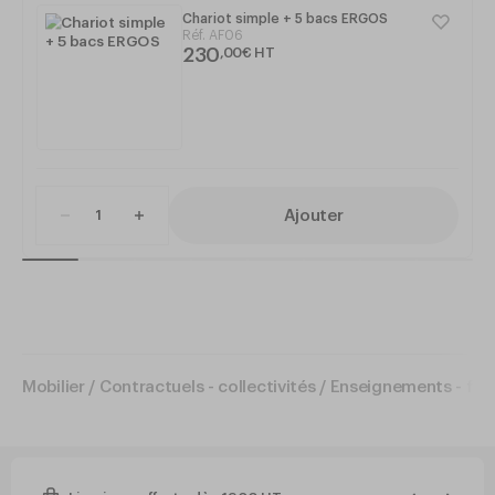
Chariot simple + 5 bacs ERGOS
Réf.
AF06
230
,
00
€
HT
Ajouter
Mobilier
/
Contractuels - collectivités
/
Enseignements - for