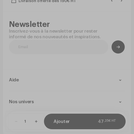
Livraison offerte dès 190€ HT
Newsletter
Inscrivez-vous à la newsletter pour rester
informé de nos nouveautés et inspirations.
Aide
Contact
Livraison et retours
Nos univers
Paiement Sécurisé
Service après-vente
Arts de la table
Cuisine
,
25
€
HT
Ajouter
47
CGV
Politique de confidentialité
Mentions légales
Paramétrer mes co
Jetable
Hygiene