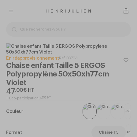
En réapprovisionnement
Réf.
PC71VI
Chaise enfant Taille 5 ERGOS
Polypropylène 50x50xh77cm
Violet
47
,
00
€
HT
+
Eco-participation
0
,
25
€
HT
Couleur
+
13
Format
Chaise T5
+
5