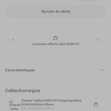
Ajouter au devis
Livraison offerte dès 190€ HT
Caractéristiques
Collection : ERGOS
Matériau : Polypropylène double paroi
Intérieur et extérieur
Collection ergos
Matériau 100% recyclable et réutilisable
Monobloc - Très résistant
Chaise Taille 6 ERGOS Polypropylène
Très stable et de grande sécurité
50x50xh80cm Blanc
Système antibasculement
Réf. AF95W
|
49
,
00
€
HT