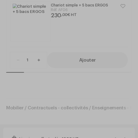
Chariot simple + 5 bacs ERGOS
Réf.
AF06
230
,
00
€
HT
Ajouter
Mobilier
/
Contractuels - collectivités
/
Enseignements - for