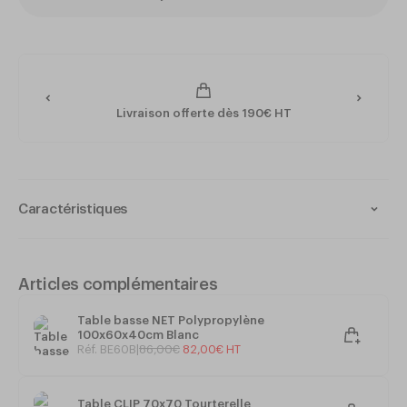
Livraison offerte dès 190€ HT
Caractéristiques
Collection : CASSIS
Matériau structure : Aluminium aspect rotin
Intérieur et extérieur
Articles complémentaires
Matériau assise et dossier : Résine tressée rouge et
beige
Table basse NET Polypropylène
Ligatures rouges
100x60x40cm Blanc
Patin antidérapant
Réf. BE60B
|
86
,
00
€
82
,
00
€
HT
Empilable : Oui
Dimensions : 48 x 55 x h89 cm
Table CLIP 70x70 Tourterelle