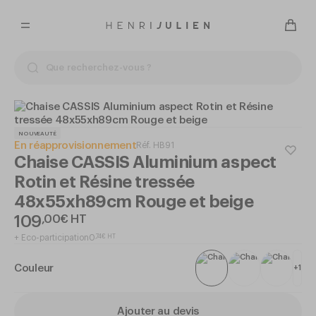
NOUVEAUTÉ
En réapprovisionnement
Réf.
HB91
Chaise CASSIS Aluminium aspect
Rotin et Résine tressée
48x55xh89cm Rouge et beige
109
,
00
€
HT
+
Eco-participation
0
,
74
€
HT
Couleur
+
1
Ajouter au devis