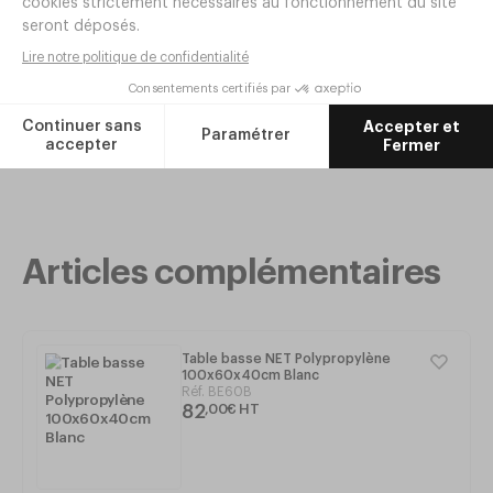
Table extensible LIBECCIO Polypropylène
et Aluminium 160/220x100xh74cm
Tourterelle
Réf. AG33
|
396
,
00
€
386
,
00
€
HT
Articles complémentaires
Table basse NET Polypropylène
100x60x40cm Blanc
Réf.
BE60B
82
,
00
€
HT