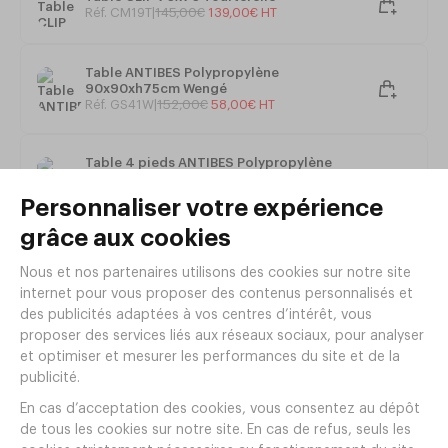
Réf. CM19T
|
145
,
00
€
139
,
00
€
HT
Hauteur d'assise : 46 cm
Poids : 3,9 kg
Table ANTIBES Polypropylène
90x90xh75cm Wengé
Réf. GS41W
|
152
,
00
€
58
,
00
€
HT
Table 4 pieds ANTIBES Polypropylène
Ø110xh75cm Noir
Réf. GS42
|
158
,
00
€
58
,
00
€
HT
Table Luxembourg Chêne Clair/Taupe
Réf. LK99CT
|
196
,
00
€
HT
Table RODAS 70x70xh73cm White marble
et White - Ezpeleta
Réf. GM79WW
|
110
,
00
€
HT
PARASOL EOLO PURETI 2.50x2.50 TAUPE
Réf. PC48
|
269
,
00
€
HT