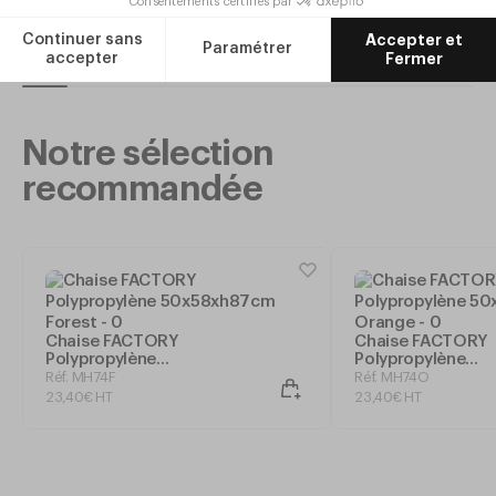
Ajouter
Notre sélection
recommandée
Chaise FACTORY
Chaise FACTORY
Polypropylène
Polypropylène
50x58xh87cm Forest
50x58xh87cm Or
Réf. MH74F
Réf. MH74O
23
,
40
€
HT
23
,
40
€
HT