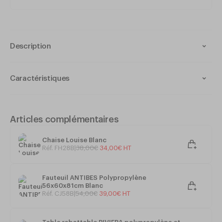
Description
44x46x80
Caractéristiques
Monobloc
Polypropylène chargé fibre de verre
Ergonomique - Robuste - Très bon confort
Articles complémentaires
Empilable
Chaise Louise Blanc
Réf. FH28B
|
38
,
00
€
34
,
00
€
HT
Dim. LPH : 44x46x80 cm
Fauteuil ANTIBES Polypropylène
Hauteur d'assise : 46 cm
56x60x81cm Blanc
Réf. CJ58B
|
54
,
00
€
39
,
00
€
HT
Poids : 2,9 Kg
Retrouvez tous les produits de la collection
SPECTO
et le