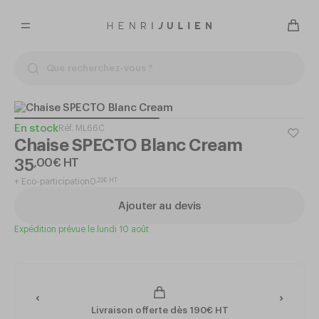
En stock
Réf.
ML66C
Chaise SPECTO Blanc Cream
35
,
00
€
HT
+
Eco-participation
0
,
22
€
HT
Ajouter au devis
Expédition prévue le lundi 10 août
Livraison offerte dès 190€ HT