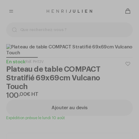
En stock
Réf.
PH13V
Plateau de table COMPACT
Stratifié 69x69cm Vulcano
Touch
100
,
00
€
HT
Ajouter au devis
Expédition prévue le lundi 10 août