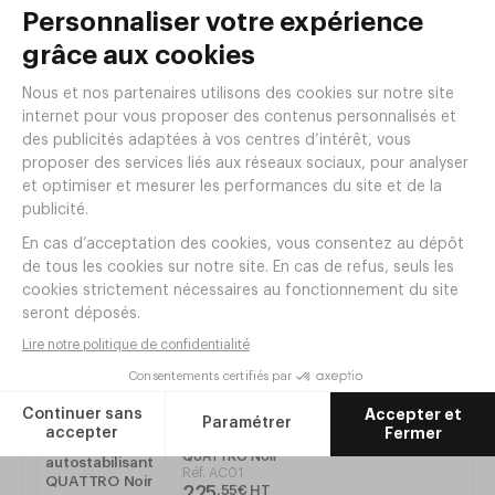
Réf. PH13B
|
100
,
00
€
HT
Dimensions : 69 x 69 cm
Épaisseur : 10 mm
Plateau de table COMPACT Stratifié
70x70cm Tortora
Réf. MH87T
|
69
,
60
€
HT
Tout voir
Articles complémentaires
Piètement autostabilisant
QUATTRO Noir
Réf.
AC01
225
,
55
€
HT