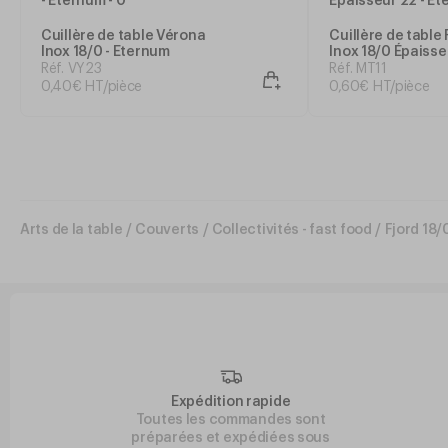
Cuillère de table Vérona
Cuillère de table
Inox 18/0 - Eternum
Inox 18/0 Épaisse
Eternum
Réf. VY23
Réf. MT11
0
,
40
€
HT/pièce
0
,
60
€
HT/pièce
Arts de la table
/
Couverts
/
Collectivités - fast food
/
Fjord 18/
Expédition rapide
Toutes les commandes sont
préparées et expédiées sous