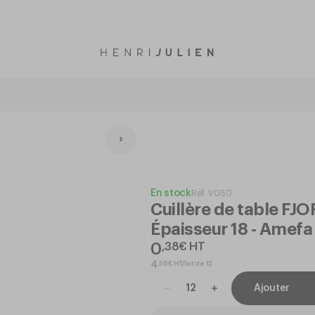
En stock
Réf.
VG50
Cuillère de table FJO
Épaisseur 18 - Amefa
0
,
38
€
HT
,
56
€
HT/lot de 12
4
Ajouter