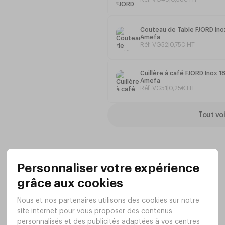
Couteau de Table FJORD Inox
Amefa
Réf. VG52
|
0
,
75
€
HT
Cuillère à café FJORD Inox 1
Amefa
Réf. VG51
|
0
,
25
€
HT
Tout voi