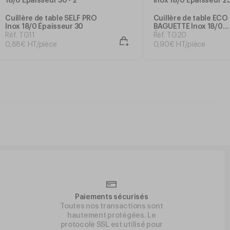
Cuillère de table SELF PRO
Cuillère de table ECO
Inox 18/0 Épaisseur 30
BAGUETTE Inox 18/0
Épaisseur 25
Réf. TG11
Réf. TG20
0
,
88
€
HT/pièce
0
,
90
€
HT/pièce
Paiements sécurisés
Toutes nos transactions sont
hautement protégées. Le
protocole SSL est utilisé pour