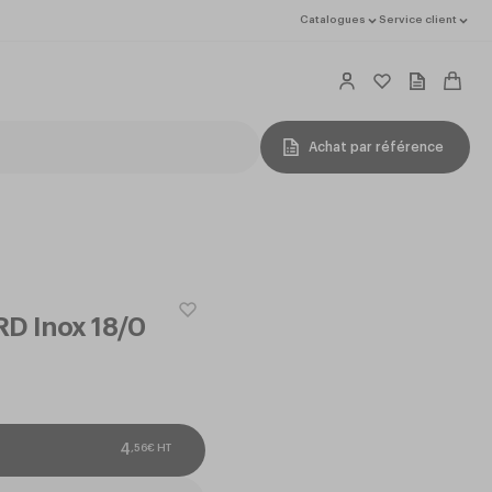
Catalogues
Service client
Achat par référence
RD Inox 18/0
,
56
€
HT
4