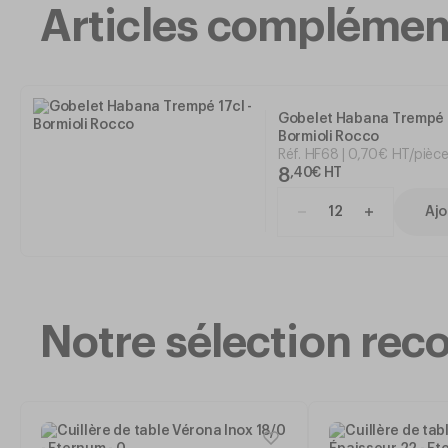
Articles complémen
Gobelet Habana Trempé 1
Bormioli Rocco
Réf.
HF68
0
,
70
€
HT/pièc
8
,
40
€
HT
Ajo
Notre sélection r