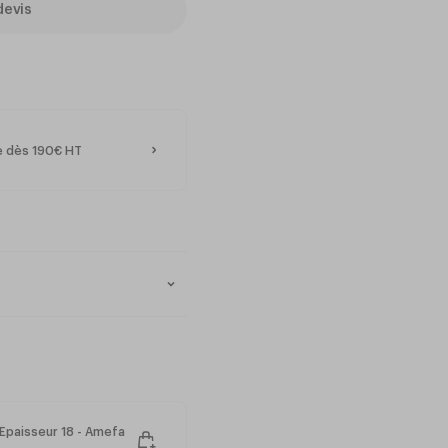
devis
te dès 190€ HT
Épaisseur 18 - Amefa