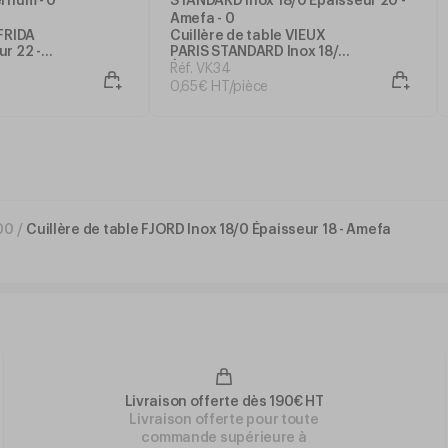
 FRIDA
Cuillère de table VIEUX
ur 22 -
PARIS STANDARD Inox 18/0
Épaisseur 20 - Amefa
Réf. VK34
0
,
65
€
HT/pièce
00
/
Cuillère de table FJORD Inox 18/0 Épaisseur 18 - Amefa
Livraison offerte dès 190€ HT
Livraison offerte pour toute
commande supérieure à