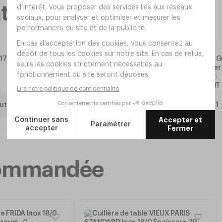
taires
7cl -
Plateau G
Polyeste
e
Réf.
TX16
4
,
60
€
HT
uter
ecommandée