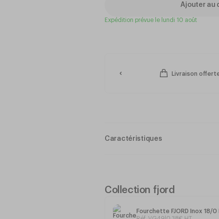
Ajouter au 
Expédition prévue le lundi 10 août
Livraison offer
Caractéristiques
Epaisseur 18
INOX 18%
Longueur: 200 mm
Collection fjord
Poids: 32 g
Fourchette FJORD Inox 18/0 
Réf. VG49
|
0
,
38
€
HT