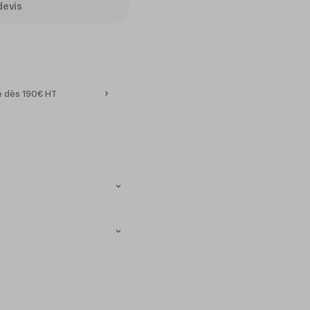
devis
te dès 190€ HT
nne s'est inspiré des
ollection de couverts XY
 collaboration avec des
uverts, ce sont de véritables
qualité
blimer le goût et la texture
, le design fluide et le
che participent à l'élégance
sif au lave-vaisselle qui soit