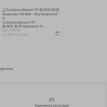
Couteau dessert XY
BLACK 18/10 épaisseur 40
Noir - Guy Degrenne
Réf. GM08N
22
,
80
€
HT/pièce
Degrenne
Paiements sécurisés