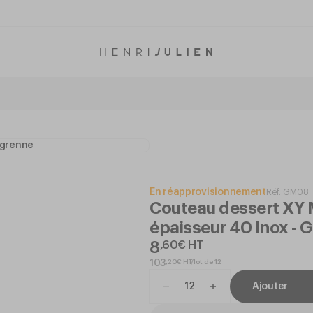
En réapprovisionnement
Réf.
GM08
Couteau dessert XY 
épaisseur 40 Inox -
8
,
60
€
HT
,
20
€
HT/lot de 12
103
Ajouter