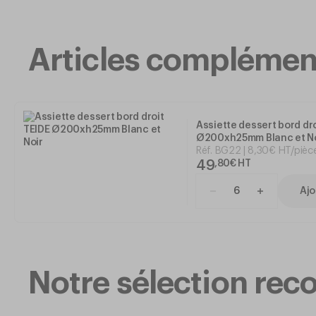
Articles complémen
Assiette dessert bord dro
Ø200xh25mm Blanc et No
Réf.
BG22
8
,
30
€
HT/pièc
49
,
80
€
HT
Ajo
Notre sélection r