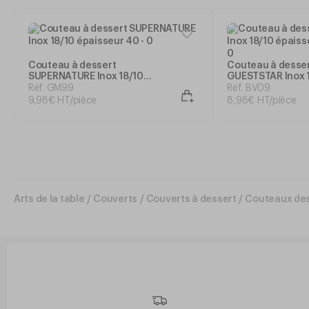
Couteau à dessert
Couteau à desse
SUPERNATURE Inox 18/10
GUESTSTAR Inox 
épaisseur 40
épaisseur 40 - D
Réf. GM99
Réf. BV09
9
,
98
€
HT/pièce
8
,
98
€
HT/pièce
Arts de la table
/
Couverts
/
Couverts à dessert
/
Couteaux de