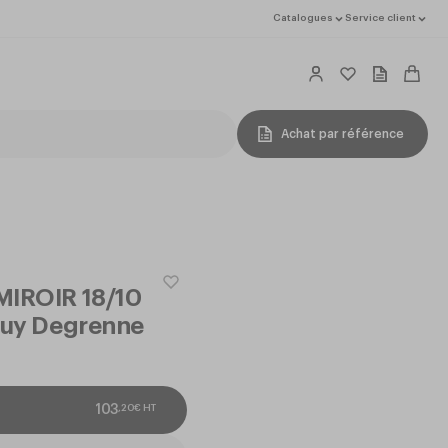
Catalogues
Service client
Achat par référence
MIROIR 18/10
 Guy Degrenne
,
20
€
HT
103