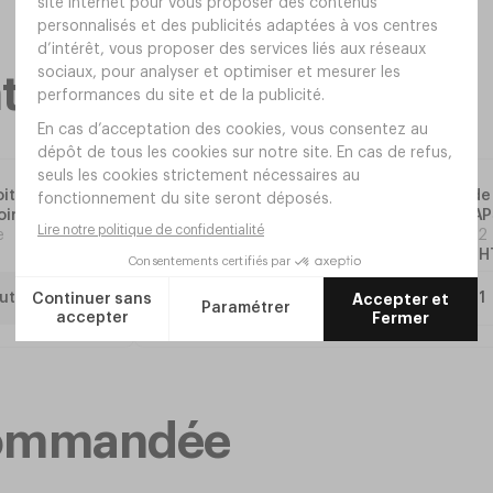
taires
it TEIDE
Lampe de
ir
Blanc - A
e
Réf.
BH82
56
,
99
€
H
uter
ecommandée