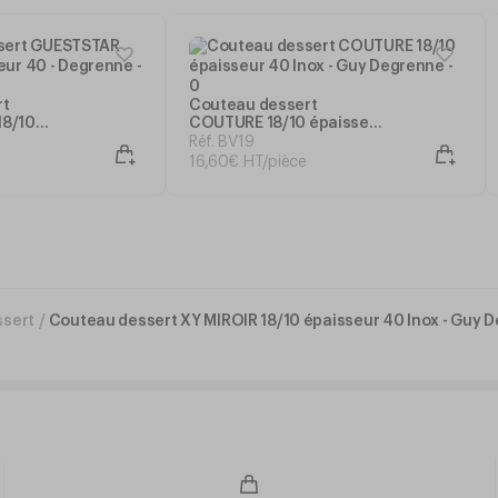
rt
Couteau dessert
18/10
COUTURE 18/10 épaisseur
egrenne
40 Inox - Guy Degrenne
Réf. BV19
16
,
60
€
HT/pièce
ssert
/
Couteau dessert XY MIROIR 18/10 épaisseur 40 Inox - Guy 