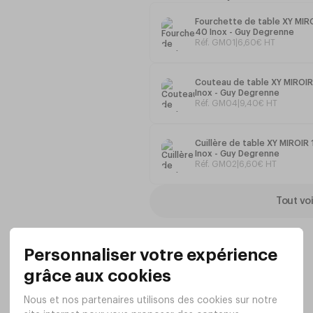
Fabriqué en France
Fourchette de table XY MIR
40 Inox - Guy Degrenne
Réf. GM01
|
6
,
60
€
HT
Couteau de table XY MIROIR
Inox - Guy Degrenne
Réf. GM04
|
9
,
40
€
HT
Cuillère de table XY MIROIR
Inox - Guy Degrenne
Réf. GM02
|
6
,
60
€
HT
Tout voi