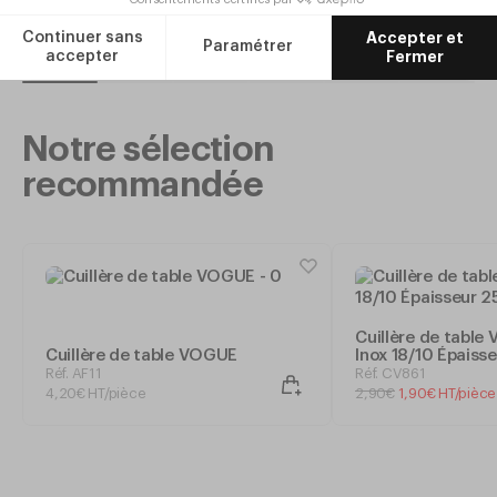
Ajouter
Notre sélection
recommandée
Cuillère de table
Cuillère de table VOGUE
Inox 18/10 Épaiss
Réf. AF11
Réf. CV861
4
,
20
€
HT/pièce
2
,
90
€
1
,
90
€
HT/pièce