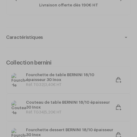
Livraison offerte dès 190€ HT
Caractéristiques
Matière : Acier inox 18/10
Passe au lave-vaisselle
Épaisseur : 30
Collection bernini
Couleur : Inox
Fourchette de table BERNINI 18/10
épaisseur 30 Inox
Réf. TG32
|
3
,
40
€
HT
Couteau de table BERNINI 18/10 épaisseur
30 Inox
Réf. TG34
|
5
,
20
€
HT
Fourchette dessert BERNINI 18/10 épaisseur
30 Inox