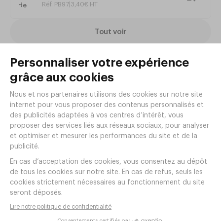
Réf. PB97
|
3
,
40
€
HT
Tout voir
Articles complémentaires
Cuillère de table NEW YORK Inox
18/10 Épaisseur 25
Réf.
AL91
1
,
45
€
HT/pièce
17
,
40
€
HT