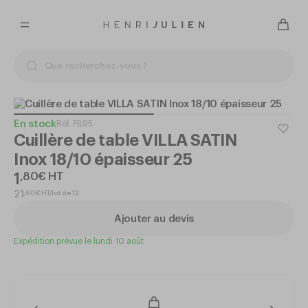
En stock
Réf.
PB95
Cuillère de table VILLA SATIN
Inox 18/10 épaisseur 25
1
,
80
€
HT
,
60
€
HT/lot de 12
21
Ajouter au devis
Expédition prévue le lundi 10 août