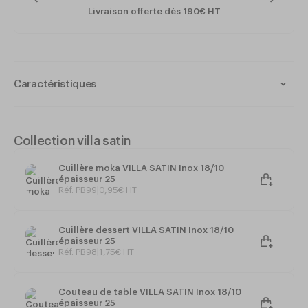
Livraison offerte dès 190€ HT
Caractéristiques
Matériau : Acier Inox 18/10
Finition : Satin
Passe au lave-vaisselle
Collection villa satin
Couleur : Inox
Cuillère moka VILLA SATIN Inox 18/10
Épaisseur : 25
épaisseur 25
Réf. PB99
|
0
,
95
€
HT
Cuillère dessert VILLA SATIN Inox 18/10
épaisseur 25
Réf. PB98
|
1
,
75
€
HT
Couteau de table VILLA SATIN Inox 18/10
épaisseur 25