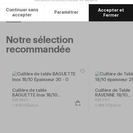
Ajouter
Notre sélection
recommandée
Cuillère de table
Cuillère de Table
BAGUETTE Inox 18/10
RAVENNE 18/10
Épaisseur 30
épaisseur 25 - Et
Réf. MH11
Réf. TY11
1
,
80
€
HT/pièce
1
,
98
€
HT/pièce