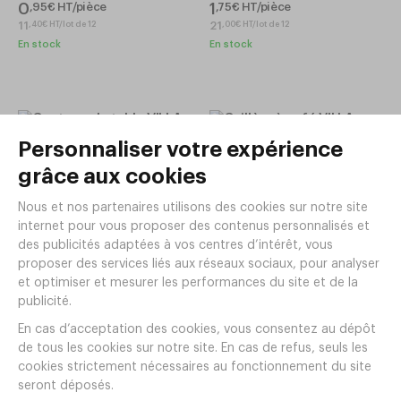
0
1
,
95
€
HT/pièce
,
75
€
HT/pièce
11
21
,
40
€
HT/lot de 12
,
00
€
HT/lot de 12
En stock
En stock
Cuillère à café VILLA SATIN
Couteau de table VILLA SATIN
Inox 18/10 épaisseur 25
Inox 18/10 épaisseur 25
Réf.
PB96
Réf.
PB97
1
,
05
€
HT/pièce
3
,
40
€
HT/pièce
12
,
60
€
HT/lot de 12
40
,
80
€
HT/lot de 12
En stock
En stock
Cuillère de table VILLA SATIN
Fourchette de table VILLA