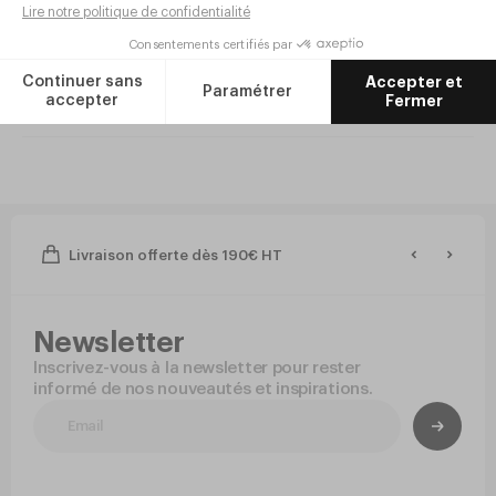
Inox 18/10 épaisseur 25
SATIN Inox 18/10 épaisseur 25
Réf.
PB95
Réf.
PB94
1
1
,
80
€
HT/pièce
,
80
€
HT/pièce
21
21
,
60
€
HT/lot de 12
,
60
€
HT/lot de 12
En stock
En stock
Livraison offerte dès 190€ HT
Newsletter
Inscrivez-vous à la newsletter pour rester
informé de nos nouveautés et inspirations.