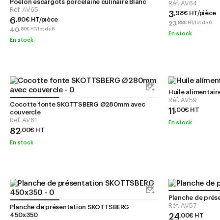
Poêlon escargots porcelaine culinaire Blanc
Réf.
AV64
Réf.
AV65
3
,
98
€
HT/pièce
6
,
80
€
HT/pièce
23
,
88
€
HT/lot de 6
40
,
80
€
HT/lot de 6
En stock
En stock
Huile alimentai
Réf.
AV59
Cocotte fonte SKOTTSBERG Ø280mm avec
11
,
00
€
HT
couvercle
Réf.
AV61
En stock
82
,
00
€
HT
En stock
Planche de pré
Réf.
AV57
Planche de présentation SKOTTSBERG
450x350
24
,
00
€
HT