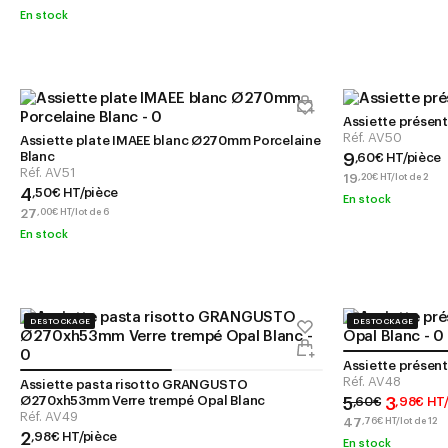
En stock
Assiette présen
Réf.
AV50
Assiette plate IMAEE blanc Ø270mm Porcelaine
Blanc
9
,
60
€
HT/pièce
Réf.
AV51
19
,
20
€
HT/lot de 2
4
,
50
€
HT/pièce
En stock
27
,
00
€
HT/lot de 6
En stock
DESTOCKAGE
DESTOCKAGE
Assiette prése
Réf.
AV48
Assiette pasta risotto GRANGUSTO
Ø270xh53mm Verre trempé Opal Blanc
5
3
,
60
€
,
98
€
HT/
Réf.
AV49
47
,
76
€
HT/lot de 12
2
,
98
€
HT/pièce
En stock