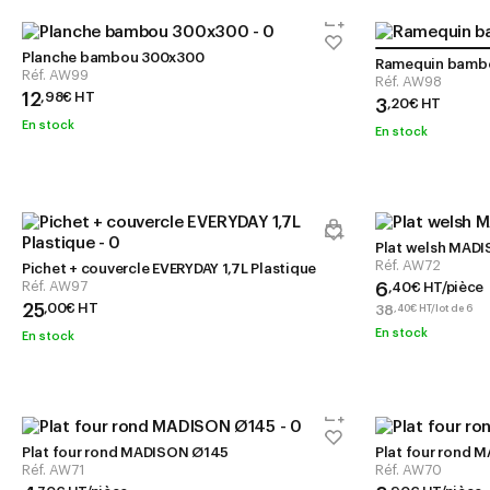
Planche bambou 300x300
Ramequin bamb
Réf.
AW99
Réf.
AW98
12
,
98
€
HT
3
,
20
€
HT
En stock
En stock
Plat welsh MA
Réf.
AW72
Pichet + couvercle EVERYDAY 1,7L Plastique
Réf.
AW97
6
,
40
€
HT/pièce
25
,
00
€
HT
38
,
40
€
HT/lot de 6
En stock
En stock
Plat four rond MADISON Ø145
Plat four rond
Réf.
AW71
Réf.
AW70