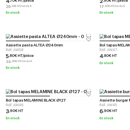
4
2
,
70
€
HT/pièce
,
90
€
HT/pièce
28
17
,
20
€
HT/lot de 6
,
40
€
HT/lot de 6
En stock
En stock
Assiette pasta ALTEA Ø240mm
Bol tapas MELA
Réf.
AW58
Réf.
AW47
5
4
,
80
€
HT/pièce
,
80
€
HT
34
,
80
€
HT/lot de 6
En stock
En stock
Bol tapas MELAMINE BLACK Ø127
Assiette burger
Réf.
AW46
Réf.
AW45
3
6
,
90
€
HT
,
90
€
HT
En stock
En stock