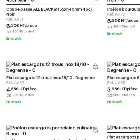
Coupe basse ALL BLACK Ø155xh40mm 45cl
Poêlon bourgui
Noir
Réf.
AV70
Réf.
AV71
6
,
90
€
HT/pièce
6
,
30
€
HT/pièce
41
,
40
€
HT/lot de 6
37
,
80
€
HT/lot de 6
En stock
En stock
Plat escargots 12 trous Inox 18/10 - Degrenne
Réf.
AV67
Réf.
AV66
4
3
,
68
€
HT/pièce
,
98
€
HT/pièce
28
23
,
08
€
HT/lot de 6
,
88
€
HT/lot de 6
En stock
En stock
Plat escargots p