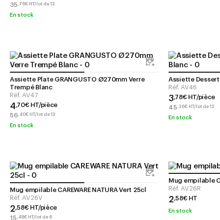
35
,
76
€
HT/lot de 12
En stock
Assiette Plate GRANGUSTO Ø270mm Verre
Assiette Desse
Trempé Blanc
Réf.
AV46
Réf.
AV47
3
,
78
€
HT/pièce
4
,
70
€
HT/pièce
45
,
36
€
HT/lot de 12
56
,
40
€
HT/lot de 12
En stock
En stock
Mug empilable 
Réf.
AV26R
Mug empilable CAREWARE NATURA Vert 25cl
Réf.
AV26V
2
,
58
€
HT
2
,
58
€
HT/pièce
En stock
15
,
48
€
HT/lot de 6