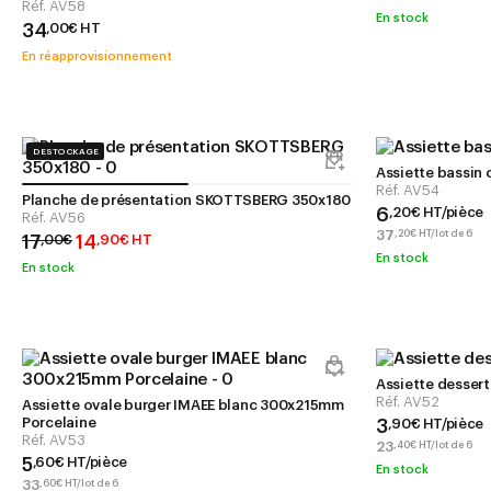
Réf.
AV58
En stock
34
,
00
€
HT
En réapprovisionnement
DESTOCKAGE
Assiette bassin
Réf.
AV54
Planche de présentation SKOTTSBERG 350x180
6
,
20
€
HT/pièce
Réf.
AV56
37
,
20
€
HT/lot de 6
17
14
,
00
€
,
90
€
HT
En stock
En stock
Assiette desser
Réf.
AV52
Assiette ovale burger IMAEE blanc 300x215mm
Porcelaine
3
,
90
€
HT/pièce
Réf.
AV53
23
,
40
€
HT/lot de 6
5
,
60
€
HT/pièce
En stock
33
,
60
€
HT/lot de 6