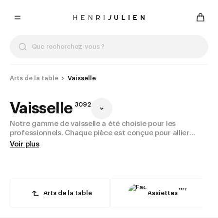
Arts de la table
Vaisselle
Vaisselle
3092
Notre gamme de vaisselle a été choisie pour les
professionnels. Chaque pièce est conçue pour allier
durabilité et esthétique, répondant ainsi aux attentes
Voir plus
des restaurants, hôtels et bars. Que vous cherchiez des
assiettes, des verres ou des couverts, vous trouverez
des articles adaptés à une utilisation intensive tout en
mettant en valeur vos préparations culinaires.
1172
Arts de la table
Assiettes