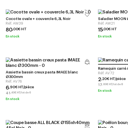
Cocotte ovale + couvercle 6,3L Noir
Saladier MOON 
Réf.
AW39
Réf.
AW21
80
15
,
00
€
HT
,
00
€
HT
En stock
En stock
Ramequin carré 
Assiette bassin creux pasta IMAEE blanc
Réf.
AV72
Ø300mm
2
,
20
€
HT/pièce
Réf.
AV76
17
,
60
€
HT/lot de 8
6
,
90
€
HT/pièce
En stock
41
,
40
€
HT/lot de 6
En stock