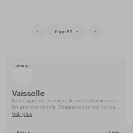
Page 69
Vaisselle
Notre gamme de vaisselle a été choisie pour
les professionnels. Chaque pièce est conçue
pour allier durabilité et esthétique, répondant
Voir plus
ainsi aux attentes des restaurants, hôtels et
bars. Que vous cherchiez des assiettes, des
verres ou des couverts, vous trouverez des