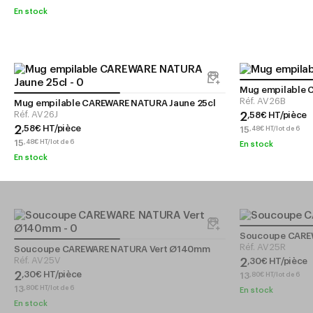
En stock
Mug empilable 
Réf.
AV26B
Mug empilable CAREWARE NATURA Jaune 25cl
Réf.
AV26J
2
,
58
€
HT/pièce
2
,
58
€
HT/pièce
15
,
48
€
HT/lot de 6
15
,
48
€
HT/lot de 6
En stock
En stock
Soucoupe CARE
Réf.
AV25R
Soucoupe CAREWARE NATURA Vert Ø140mm
Réf.
AV25V
2
,
30
€
HT/pièce
2
,
30
€
HT/pièce
13
,
80
€
HT/lot de 6
13
,
80
€
HT/lot de 6
En stock
En stock