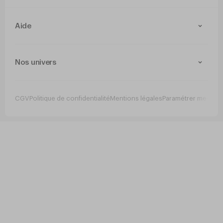
Aide
Contact
Livraison et retours
Nos univers
Paiement Sécurisé
Service après-vente
Arts de la table
Cuisine
CGV
Politique de confidentialité
Mentions légales
Paramétrer mes co
Jetable
Hygiene
Mobilier
Bar