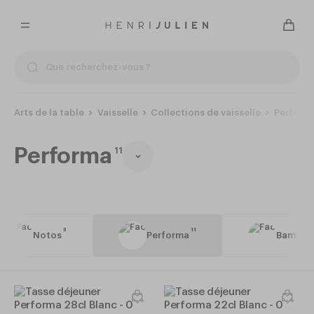
Arts de la table
Vaisselle
Collections de vaisselle
Perform
Performa
11
3
11
Notos
Performa
Bama bl