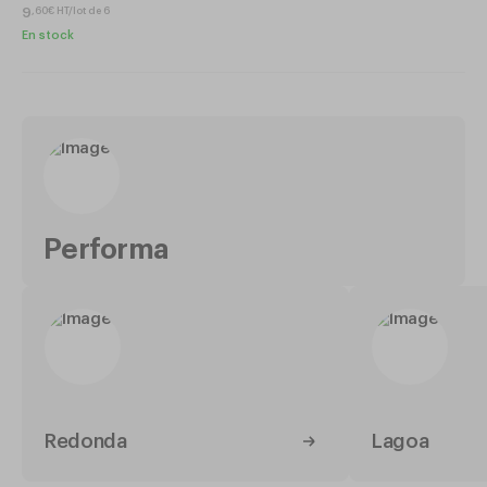
9
,
60
€
HT/lot de 6
En stock
Performa
Redonda
Lagoa