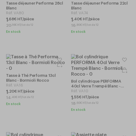
Tasse déjeuner Performa 28cl
Tasse déjeuner Performa 22cl
Blanc
Blanc
Réf.
VA80
Réf.
VA74
1
1
,
68
€
HT/pièce
,
40
€
HT/pièce
20
16
,
16
€
HT/lot de 12
,
80
€
HT/lot de 12
En stock
En stock
Tasse à Thé Performa 13cl
Blanc - Bormioli Rocco
Bol cylindrique PERFORMA
Réf.
VA16
40cl Verre Trempé Blanc -
Bormioli Rocco
Réf.
VA10
1
,
20
€
HT/pièce
1
,
55
€
HT/pièce
14
,
40
€
HT/lot de 12
18
,
60
€
HT/lot de 12
En stock
En stock