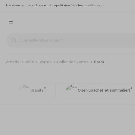
Livraison rapide en France métropolitaine. Voir les conditions
ici
.
Arts de la table
Verres
Collection verres
Stack
Stack
3
5
2
Granity
Open'up (chef et sommelier)