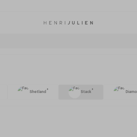
3
3
Shetland
Stack
Diam