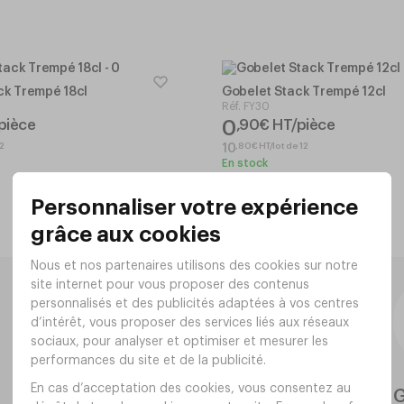
ck Trempé 18cl
Gobelet Stack Trempé 12cl
Réf.
FY30
0
pièce
,
90
€
HT/pièce
12
,
80
€
HT/lot de 12
10
En stock
Salto
G