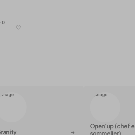
Open'up (chef e
ranity
sommelier)