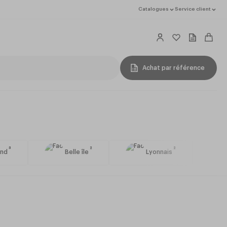
Catalogues
Service client
Achat par référence
3
2
2
ond
Belle île
Lyonnais