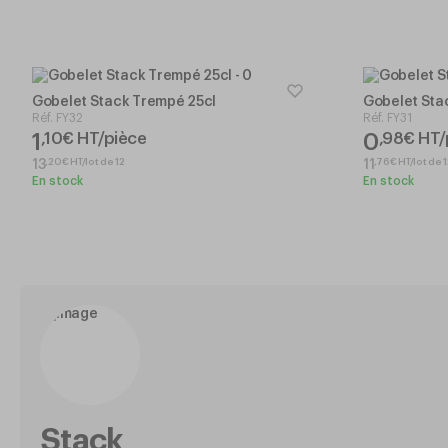
Gobelet Stack Trempé 25cl
Gobelet Sta
Réf.
FY32
Réf.
FY31
1
0
,
10
€
HT/pièce
,
98
€
HT/
,
20
€
HT/lot de 12
,
76
€
HT/lot de 
13
11
En stock
En stock
Stack